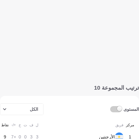
ترتيب المجموعة 10
المستوى
الكل
مركز
فريق
ل
ف
ت
خ
+/-
نقاط
1
الأرجنتين
3
3
0
0
+7
9