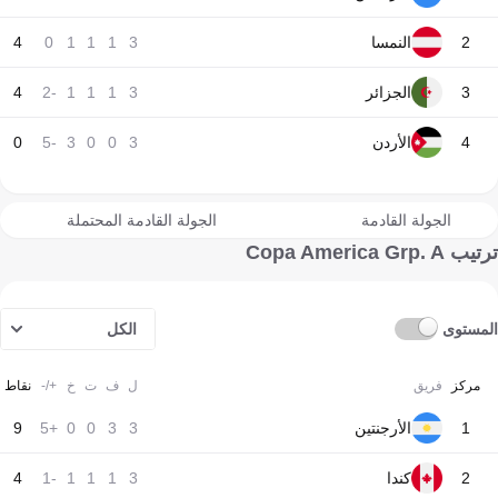
2
النمسا
3
1
1
1
0
4
3
الجزائر
3
1
1
1
-2
4
4
الأردن
3
0
0
3
-5
0
الجولة القادمة
الجولة القادمة المحتملة
ترتيب Copa America Grp. A
المستوى
الكل
مركز
فريق
ل
ف
ت
خ
+/-
نقاط
1
الأرجنتين
3
3
0
0
+5
9
2
كندا
3
1
1
1
-1
4