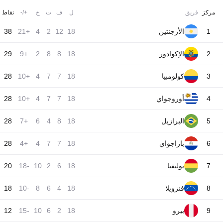
مركز
فريق
ل
ف
ت
خ
+/-
نقاط
1
الأرجنتين
18
12
2
4
+21
38
2
الإكوادور
18
8
8
2
+9
29
3
كولومبيا
18
7
7
4
+10
28
4
أوروجواي
18
7
7
4
+10
28
5
البرازيل
18
8
4
6
+7
28
6
باراجواي
18
7
7
4
+4
28
7
بوليفيا
18
6
2
10
-18
20
8
فنزويلا
18
4
6
8
-10
18
9
بيرو
18
2
6
10
-15
12