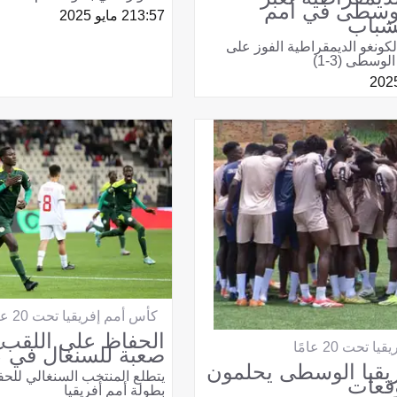
الوسطى في أمم
13:57
2 مايو 2025
لشباب
ونغو الديمقراطية الفوز على
لوسطى (3-1)
كأس أمم إفريقيا تحت 20 عامًا
الحفاظ على اللقب.
تحت 20 عامًا
صعبة للسنغال في ك
يقيا الوسطى يحلمون
يتطلع المنتخب السنغالي للح
وقعات
بطولة أمم أفريقيا