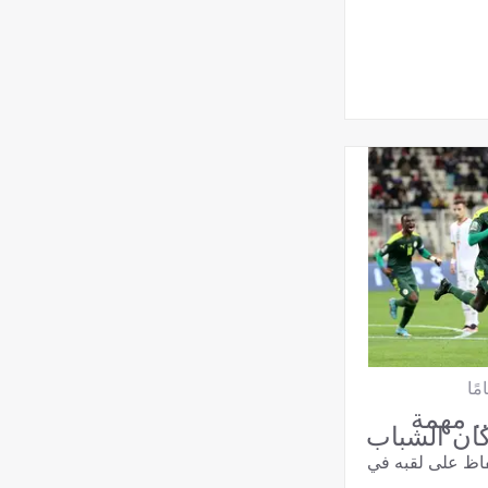
. مهمة
ان الشباب
فاظ على لقبه في