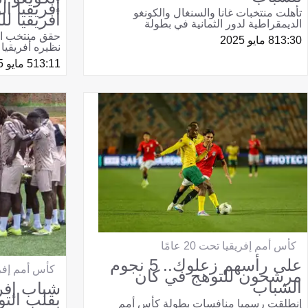
أفريقيا 
تأهلت منتخبات غانا والسنغال والكونغو
أفريقيا ل
الديمقراطية لدور الثمانية في بطولة
حقق منتخب الك
13:30
8 مايو 2025
نظيره أفريقيا ا
13:11
5 مايو 2025
كأس أمم إفريقيا تحت 20 عامًا
على رأسهم زعلوك.. 5 نجوم
كأس أمم إفريقيا 
مرشحون للتوهج في كان
الشباب
شباب إفر
بقلب الت
انطلقت رسميا منافسات بطولة كأس أمم