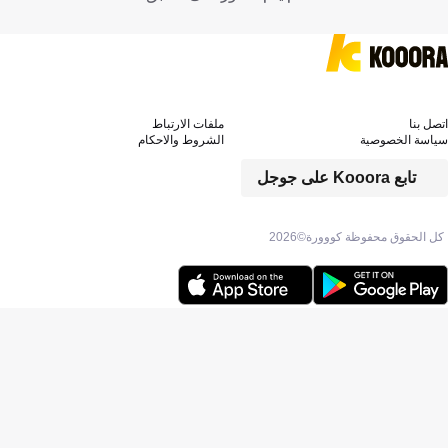
اتصل بنا
ملفات الارتباط
سياسة الخصوصية
الشروط والاحكام
تابع Kooora على جوجل
كل الحقوق محفوظة كووورة©
2026