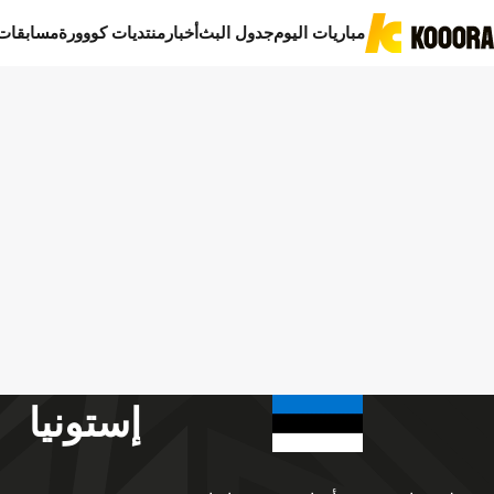
مباريات اليوم
جدول البث
أخبار
منتديات كووورة
مسابقات
إستونيا