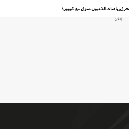
فرق
رياضات
اللاعبون
تسوق مع كووورة
إعلان