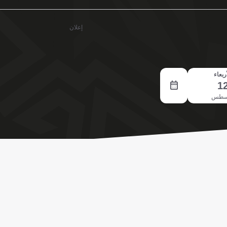
إعلان
ربعاء
1
سطس