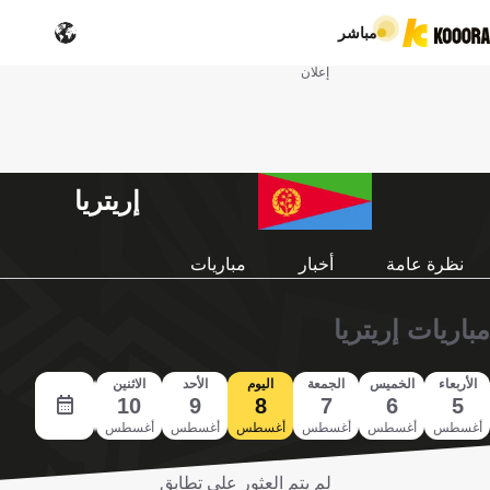
مباشر
إعلان
إريتريا
نظرة عامة
أخبار
مباريات
مباريات إريتريا
الأربعاء
الخميس
الجمعة
اليوم
الأحد
الاثنين
الثلاثاء
11
10
9
8
7
6
5
أغسطس
أغسطس
أغسطس
أغسطس
أغسطس
أغسطس
أغسطس
لم يتم العثور على تطابق