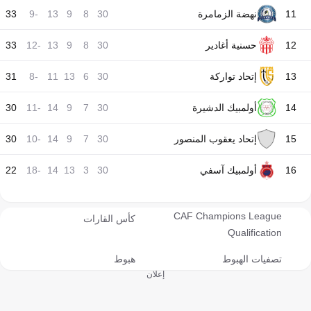
11
نهضة الزمامرة
30
8
9
13
-9
33
12
حسنية أغادير
30
8
9
13
-12
33
13
إتحاد تواركة
30
6
13
11
-8
31
14
أولمبيك الدشيرة
30
7
9
14
-11
30
15
إتحاد يعقوب المنصور
30
7
9
14
-10
30
16
أولمبيك آسفي
30
3
13
14
-18
22
CAF Champions League
كأس القارات
Qualification
تصفيات الهبوط
هبوط
إعلان