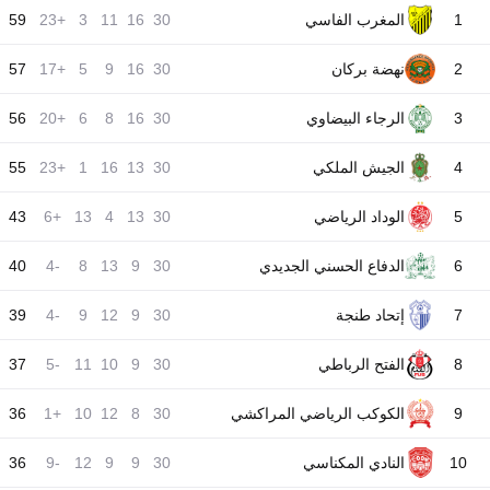
1
المغرب الفاسي
30
16
11
3
+23
59
2
نهضة بركان
30
16
9
5
+17
57
3
الرجاء البيضاوي
30
16
8
6
+20
56
4
الجيش الملكي
30
13
16
1
+23
55
5
الوداد الرياضي
30
13
4
13
+6
43
6
الدفاع الحسني الجديدي
30
9
13
8
-4
40
7
إتحاد طنجة
30
9
12
9
-4
39
8
الفتح الرباطي
30
9
10
11
-5
37
9
الكوكب الرياضي المراكشي
30
8
12
10
+1
36
10
النادي المكناسي
30
9
9
12
-9
36