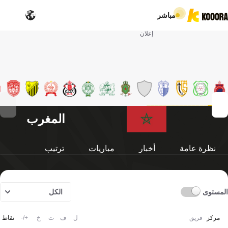
مباشر
إعلان
المغرب
نظرة عامة
أخبار
مباريات
ترتيب
المستوى
الكل
مركز
فريق
ل
ف
ت
خ
+/-
نقاط