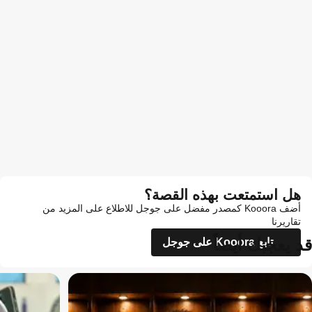
هل استمتعت بهذه القصة؟
أضف Kooora كمصدر مفضل على جوجل للاطلاع على المزيد من
تقاريرنا
قد يعجبك أيضاً
تابع Kooora على جوجل