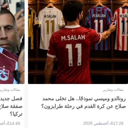
مقالات وتقارير
مقالات وتقارير
رونالدو وميسي نموذجًا.. هل تخلى محمد
فصل جديد بم
صلاح عن كرة القدم في رحلة طرابزون؟
صفقة صلاح
تركيا؟
5 أغسطس 2026
5 أغسطس 2026
14:49
17:29