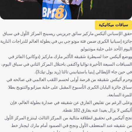
Getty Images
سباقات ميكانيكية
حقق الإسباني أليكس ماركيز سائق جريزيني ريسينج المركز الأول في سباق
جائزة إسبانيا الكبرى ضمن فئة موتو جي بي في بطولة العالم للدراجات النارية
اليوم الأحد على حلبة مونتيولو.
ووضع أليكس حدا لسيطرة شقيقه الأكبر مارك ماركيز (دوكاتي) الفائز في
السباقات السبعة الأخيرة تواليا واكتفى باحتلال المركز الثاني في سباق اليوم،
في حين جاء الإيطالي إينيا باستيانيني ثالثا (ريد بول تيك3).
وحرم أليكس شقيقه من فرصة أولى لحسم اللقب العالمي في صالحه في
سباق جائزة اليابان الكبرى الأسبوع المقبل على حلبة ميزانو والتتويج بطلا
للمرة السابعة.
وعلى الرغم من تقليص الفارق عن شقيقه في صدارة بطولة العالم، فإن
أليكس لا يزال بعيدا عنه بفارق 182 نقطة.
نجح أليكس في تحقيق انطلاقة مثالية من المركز الثالث لينتزع المركز الأول
من شقيقه عند المنعطف الأول ونجح في الصمود أمام مارك ليجتاز خط