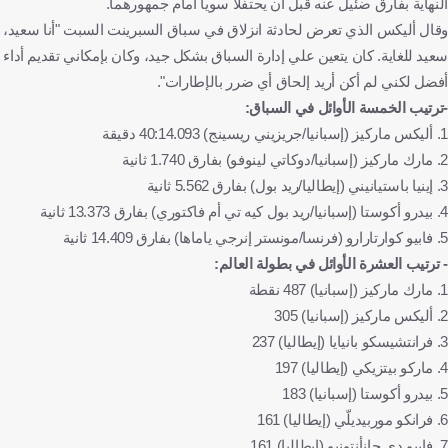
النهاية بفارق ضئيل عنه قبل أن يحتفلا سويا أمام جمهورهما.
وقال أليكس الذي تعرض لحادثة انزلاق في سباق السبرينت السبت "أنا سعيد،
سعيد للغاية. كان يتعين علي إدارة السباق بشكل جيد، وكان بإمكاني تقديم أداء
أفضل لكني لم أكن أريد إلحاق أي ضرر بالإطارات".
-ترتيب الخمسة الأوائل في السباق:
1. أليكس ماركيز (إسبانيا/جريزيني ريسينج) 40:14.093 دقيقة
2. مارك ماركيز (إسبانيا/دوكاتي لينوفو) بفارق 1.740 ثانية
3. إينيا باستيانيني (إيطاليا/ريد بول) بفارق 5.562 ثانية
4. بيدرو أكوستا (إسبانيا/ريد بول كيه تي أم فاكتوري) بفارق 13.373 ثانية
5. فابيو كوارتارارو (فرنسا/مونستر إنرجي ياماها) بفارق 14.409 ثانية
- ترتيب العشرة الأوائل في بطولة العالم:
1. مارك ماركيز (إسبانيا) 487 نقطة
2. أليكس ماركيز (إسبانيا) 305
3. فرانتشيسكو بانيايا (إيطاليا) 237
4. ماركو بيتزيكي (إيطاليا) 197
5. بيدرو أكوستا (إسبانيا) 183
6. فرانكو موربيديلّي (إيطاليا) 161
7. فابيو دي جانأنتونيو (إيطاليا) 161