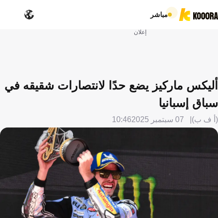
مباشر
إعلان
أليكس ماركيز يضع حدًا لانتصارات شقيقه في
سباق إسبانيا
(أ ف ب)
07 سبتمبر 2025
10:46