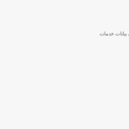
Merchant Mach البريطانية المختصة في بيانات خدمات