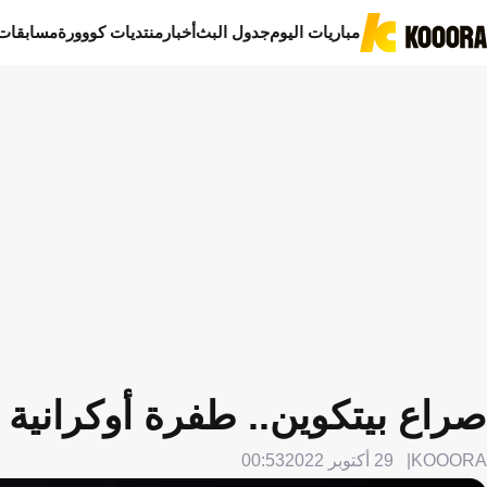
مباريات اليوم
جدول البث
أخبار
منتديات كووورة
مسابقات
صراع بيتكوين.. طفرة أوكرانية 
KOOORA
29 أكتوبر 2022
00:53