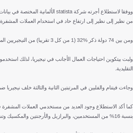
و
وفقا لاستطلاع أجرته شركة
statista
الألمانية المختصة في بيانا
من نظير إلى نظير إلى ارتفاع حاد في استخدام العملات المشفرة في
ومن بين 74 دولة ذكر
32%
(1 من كل 3 تقريبا) من النيجيريين المشاركين في الاستطلاع أنهم استخدموا أو امتلكوا عملة مشفرة.
ولبت بيتكوين احتياجات العمال الأجانب في نيجيريا، لذلك استخدموها
التقليدية.
وجاءت فيتنام والفلبين في المرتبتين الثانية والثالثة خلف نيجيريا 
كما أكد الاستطلاع وجود العديد من مستخدمي العملات المشفرة في أ
بنسبة 16% من المستخدمين، والبرازيل والأرجنتين والمكسيك وتشيلي، وكولومبيا.