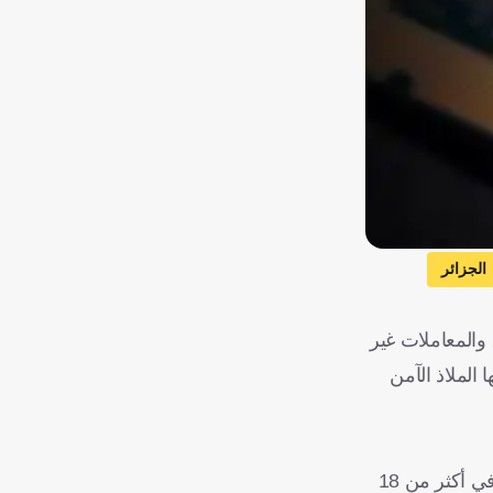
الجزائر
فرنسا
تقلبها المستمر، والمعاملات غير
 الملاذ الآمن
فرضت العملات المشفرة نفسها في غضون 13 عاما، وبات يستخدم عملة بيتكوين نحو 180 مليون شخص حول العالم، ويتم تداولها في أكثر من 18