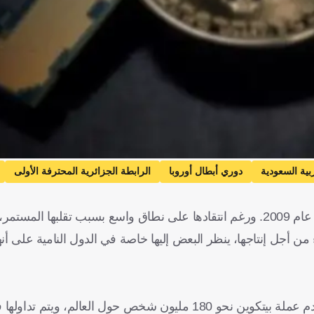
بية السعودية
دوري أبطال أوروبا
الرابطة الجزائرية المحترفة الأولى
إنجليزي الممتاز
إنجلترا
الدوري الألماني
ألمانيا
الدوري الفرنسي
لم ينته الجدل حول العملات المشفرة منذ ظهور بيتكوين لأول مرة عام 2009. ورغم انتقادها على نطاق واسع بسبب 
 الممتاز
المغرب
الدوري البحريني الممتاز
البحرين
ء من أجل إنتاجها، ينظر البعض إليها خاصة في الدول النامية على أنها
ق
عالم Sphera
رياضات أخرى