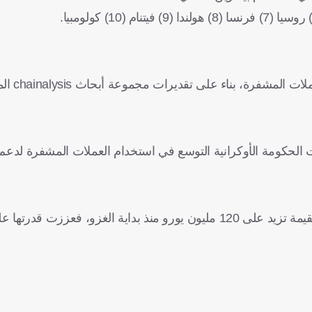
10
) كولومبيا.
chainalysis
ال
و الروسي واحتدام الحرب منذ فبراير/ شباط 2022 قررت الحكومة الأوكرانية التوسع في استخدام العملات المشف
وبفضل هذه الخطوة الجريئة للغاية جمعت كييف عملات مشفرة بقيمة تزيد على 120 مليون يورو منذ بداية الغزو، فع