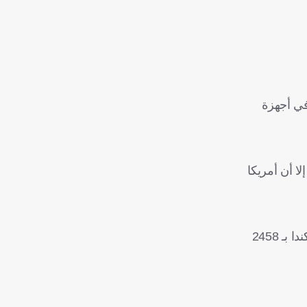
في أجهزة
د، مقارنة بـ 100 مليون فرد في الهند، إلا أن أمريكا
كما يفوق عدد أجهزة الصراف الآلي لـ بيتكوين في جميع أنحاء الولايات المتحدة أي دولة حول العالم، مع أكثر من 33 ألف جهاز، تليها كندا بـ 2458