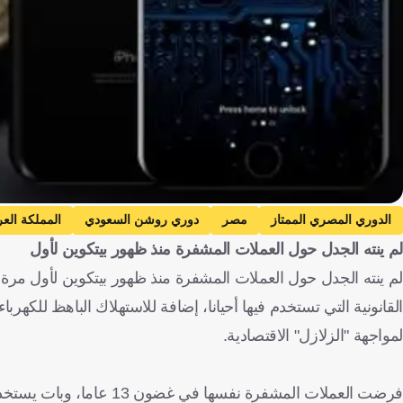
الدوري المصري الممتاز
مصر
دوري روشن السعودي
المملكة العر
لم ينته الجدل حول العملات المشفرة منذ ظهور بيتكوين لأول
دوري نجوم بنك الدوحة
قطر
الدوري الإيطالي
إيطاليا
الدوري ال
الدوري الإسباني
إسبانيا
الدوري الأوروبي
عُمان
الدوري المغربي
القانونية التي تستخدم فيها أحيانا، إضافة للاستهلاك الباهظ للكهربا
الرابطة التونسية المحترفة الأولى
تونس
دوري نجوم العراق
العرا
لمواجهة "الزلازل" الاقتصادية.