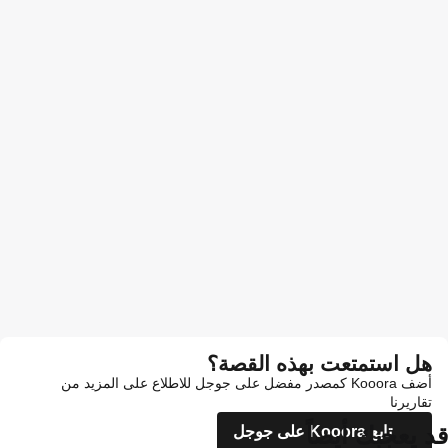
هل استمتعت بهذه القصة؟
أضف Kooora كمصدر مفضل على جوجل للاطلاع على المزيد من
تقاريرنا
قد يعجبك أيضاً
تابع Kooora على جوجل