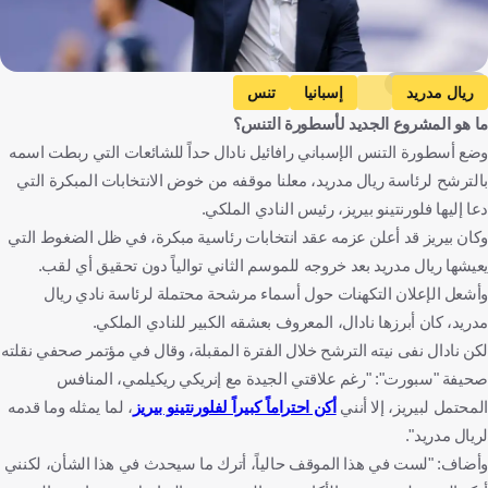
Getty Images
ريال مدريد
إسبانيا
تنس
ما هو المشروع الجديد لأسطورة التنس؟
وضع أسطورة التنس الإسباني رافائيل نادال حداً للشائعات التي ربطت اسمه
بالترشح لرئاسة ريال مدريد، معلنا موقفه من خوض الانتخابات المبكرة التي
دعا إليها فلورنتينو بيريز، رئيس النادي الملكي.
وكان بيريز قد أعلن عزمه عقد انتخابات رئاسية مبكرة، في ظل الضغوط التي
يعيشها ريال مدريد بعد خروجه للموسم الثاني توالياً دون تحقيق أي لقب.
وأشعل الإعلان التكهنات حول أسماء مرشحة محتملة لرئاسة نادي ريال
مدريد، كان أبرزها نادال، المعروف بعشقه الكبير للنادي الملكي.
لكن نادال نفى نيته الترشح خلال الفترة المقبلة، وقال في مؤتمر صحفي نقلته
صحيفة "سبورت": "رغم علاقتي الجيدة مع إنريكي ريكيلمي، المنافس
المحتمل لبيريز، إلا أنني
أكن احتراماً كبيراً لفلورنتينو بيريز
، لما يمثله وما قدمه
لريال مدريد".
وأضاف: "لست في هذا الموقف حالياً، أترك ما سيحدث في هذا الشأن، لكنني