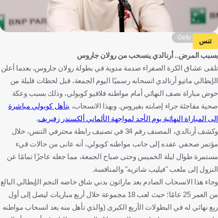
Getty Images
تنس
بسبب المرض.. أرنالدي ينسحب من رولان جاروس
تلقى عشاق الكرة الصفراء صدمة مدوية في بطولة رولان جاروس، بعدما أعلن
الإيطالي ماتيو أرنالدي انسحابه رسميًا اليوم الجمعة، قبل لحظات قليلة من
خوض مباراة نصف النهائي أمام مواطنه فلافيو كوبولي، وذلك بسبب وعكة
صحية مفاجئة جراء إصابته بفيروس. وبهذا الانسحاب،
يتأهل كوبولي مباشرة
إلى المباراة النهائية يوم الأحد لمواجهة الألماني ألكسندر زفيريف
.
وكشف أرنالدي، المصنف رقم 34 في تصنيف رابطة محترفي التنس، خلال
مؤتمر صحفي عقده إلى جانب مواطنه كوبولي، أنه عانى من حالات قيء
مستمرة طوال ليلة الخميس وحتى صباح الجمعة، مما جعله عاجزًا تمامًا عن
النزول إلى ملعب "فيليب شاتريه" والمنافسة.
وجاء هذا الانسحاب الصادم بعد ماراثون بدني شاق خاضه النجم الإيطالي البالغ
من العمر 25 عامًا؛ حيث لعب 18 مجموعة خلال أربع مباريات ليصل إلى أول
ربع نهائي له في البطولات الأربع الكبرى (والذي تأهل منه بعد انسحاب مواطنه