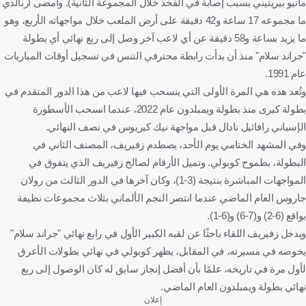
ماتيو بيريتيني بسبب إصابة في الفخذ خلال المجموعة الثانية). وأمضى أرنالدي
ما مجموعه 17 ساعة و42 دقيقة على أرض الملعب خلال مواجهاته الأربع، وهو
ما يزيد بساعة و58 دقيقة عن أي لاعب آخر وصل إلى ربع نهائي أي بطولة
"جراند سلام" منذ أن بدأت رابطة محترفي التنس في تسجيل أوقات المباريات
عام 1991.
وتُعد هذه هي المرة الأولى التي ينسحب فيها لاعب من هذا الدور المتقدم في
بطولة كبرى منذ بطولة ويمبلدون عام 2022، عندما انسحب الأسطورة
الإسباني رافائيل نادال قبل مواجهة نيك كيريوس في نصف النهائي.
وفي المشهد الختامي يوم الأحد، يصطدم زفيريف، المصنف الثاني في
البطولة، بطموح كوبولي. وتميل الأرقام لصالح زفيريف الذي يتفوق في
المواجهات المباشرة بنتيجة (3-1)، وكان آخرها في الدور الثالث من رولان
جاروس العام الماضي عندما انتصر النجم الألماني بثلاث مجموعات نظيفة
بواقع (6-2) و(7-6) و(6-1).
ويدخل زفيريف اللقاء باحثًا عن لقبه الكبير الأول في رابع نهائي "جراند سلام"
يخوضه في مسيرته، في المقابل، يظهر كوبولي في نهائي بطولات الأعرق
لأول مرة في تاريخه، علمًا بأن أفضل إنجاز سابق له كان الوصول إلى ربع
نهائي بطولة ويمبلدون العام الماضي.
إعلان