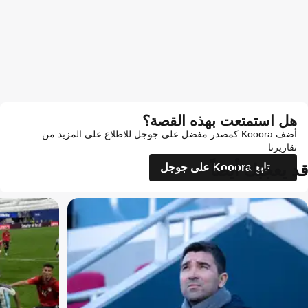
هل استمتعت بهذه القصة؟
أضف Kooora كمصدر مفضل على جوجل للاطلاع على المزيد من
تقاريرنا
قد يعجبك أيضاً
تابع Kooora على جوجل