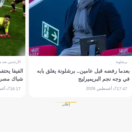
برشلونة
الأرجنتين ضد 
بعدما رفضه قبل عامين.. برشلونة يغلق بابه
الفيفا يحتفي
في وجه نجم البريميرليج
شباك مصر
7 أغسطس 2026
7 أغسطس 2026
16:17
17:47
إعلان