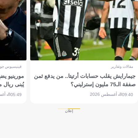
مقالات وتقارير
فينيسيوس جون
جيمارايش يقلب حسابات أرتيتا.. من يدفع ثمن
مورينيو يض
صفقة الـ75 مليون إسترليني؟
يُبنى ريال 
8 أغسطس 2026
8 أغسطس 2026
05:49
09:40
إعلان