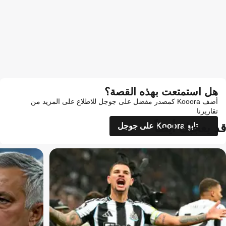
هل استمتعت بهذه القصة؟
أضف Kooora كمصدر مفضل على جوجل للاطلاع على المزيد من
تقاريرنا
قد يعجبك أيضاً
تابع Kooora على جوجل