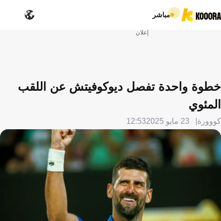
مباشر
إعلان
خطوة واحدة تفصل ديوكوفيتش عن اللقب
المئوي
كووورة
23 مايو 2025
12:53