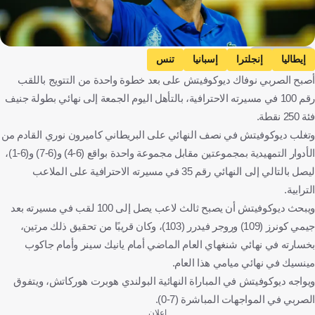
Getty Images
إيطاليا
إنجلترا
إسبانيا
تنس
أصبح الصربي نوفاك ديوكوفيتش على بعد خطوة واحدة من التتويج باللقب
رقم 100 في مسيرته الاحترافية، بالتأهل اليوم الجمعة إلى نهائي بطولة جنيف
فئة 250 نقطة.
وتغلب ديوكوفيتش في نصف النهائي على البريطاني كاميرون نوري القادم من
الأدوار التمهيدية بمجموعتين مقابل مجموعة واحدة بواقع (6-4) و(6-7) و(6-1)،
ليصل بالتالي إلى النهائي رقم 35 في مسيرته الاحترافية على الملاعب
الترابية.
ويبحث ديوكوفيتش أن يصبح ثالث لاعب يصل إلى 100 لقب في مسيرته بعد
جيمي كونرز (109) وروجر فيدرر (103)، وكان قريبًا من تحقيق ذلك مرتين،
بخسارته في نهائي شنغهاي العام الماضي أمام يانيك سينر وأمام جاكوب
مينسيك في نهائي ميامي هذا العام.
ويواجه ديوكوفيتش في المباراة النهائية البولندي هوبرت هوركاتش، ويتفوق
الصربي في المواجهات المباشرة (7-0).
إعلان