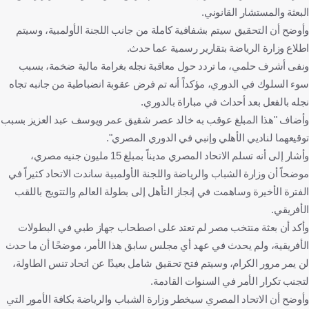
البعثة والمستشار القانوني.
وأوضح أن التحقيق سيتم بشفافية كاملة من جانب اللجنة الأولمبية، وسيتم
اطلاع وزارة الرياضة بتقارير رسمية عما حدث.
ونفى أشرف حلمي، ما تردد حول معاقبة نجله بغرامة مالية ضخمة، بسبب
سوء السلوك في الدوري، مؤكداً أنه تم فرض عقوبة انضباطية من جانبه تجاه
نجله بالفعل بعد أحداث في مباراة بالدوري.
وأضاف "هذا المبلغ عوقب به خالد عصر شقيق عمر ويوسف عبد العزيز بسبب
توقيعهما لناديي الأهلي وإنبي في الدوري المصري".
وأشار إلى أنه تسلم الاتحاد المصري مديناً بمبلغ 15 مليون جنيه مصري،
موضحاً أن وزارة الشباب والرياضة واللجنة الأولمبية ساندت الاتحاد كثيراً في
الفترة الأخيرة وساهمت في إنجاز التأهل إلى بطولة العالم والتتويج باللقب
الأفريقي.
وأكد أن بعثة منتخب مصر لم تعتد على اصطحاب جهاز طبي في البطولات
الأفريقية، ولم يحدث في عهد أي مجلس سابق هذا الأمر، موضحًا أن ما حدث
لن يمر مرور الكرام، وسيتم فتح تحقيق شامل بعيدًا عن اتحاد تنس الطاولة،
لتجنب تكرار الأمر في السنوات القادمة.
وأوضح أن الاتحاد المصري سيخطر وزارة الشباب والرياضة بكافة الأمور التي