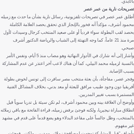
بالأيدي.
تصريحات نارية من عمر عصر
أطلق عمر عصر في تصريحات تلفزيونية، رسائل نارية بشأن ما حدث مع زميله
محمود أشرف، مؤكداً أنه فخور بالإنجاز الذي تحقق بحصد العلامة الكاملة
بحصد لقب البطولة سواء فردياً أو على صعيد المنتخب كرجال وسيدات لأول
مرة منذ 21 عاماً، كما وجه التهنئة إلى الشباب والرياضة الدكتور أشرف
صبحي.
وأشار إلى أنه شارك في الأدوار النهائية وهو مصاب منذ 5 أيام، ونفس الأمر
بالنسبة لزميله محمد البيلي، كما أن هناك لاعب آخر اعتذر عن عدم المشاركة
بسبب الإصابة.
وفجر عصر، مفاجأة، بأن بعثة منتخب مصر سافرت إلى تونس لخوض بطولة
أفريقيا دون وجود طبيب مرافق للبعثة أو معد بدني، بخلاف المشاكل الفنية
المستمرة بسبب تغيير المدربين.
وأوضح أن العلاقة بينه وبين محمود أشرف، لم تكن سيئة بل تدربا سوياً قبل
انطلاق مباراة نيجيريا، ولكنه فوجئ برفض زميله، قراءة الفاتحة مع باقي زملائه
بالمنتخب، وظل جالساً على مقاعد البدلاء وهو يضع قدماً على قدم في مشهد
غير مفهوم.
وأضاف "قبل المشاركة توجهت لمصافحة زملائي ومدربي، ولكنني فوجئت