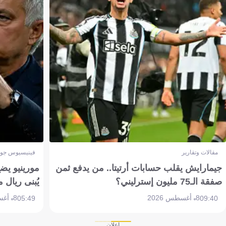
مقالات وتقارير
فينيسيوس جون
جيمارايش يقلب حسابات أرتيتا.. من يدفع ثمن
مورينيو يض
صفقة الـ75 مليون إسترليني؟
يُبنى ريال 
8 أغسطس 2026
8 أغسطس 2026
05:49
09:40
إعلان