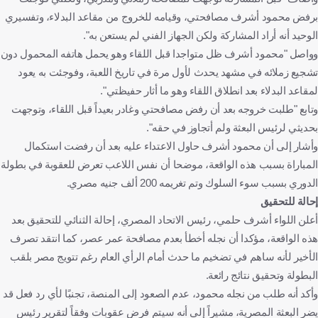
برفض محمود أشرف مصافحتي، وقيامه للخروج من مقاعد البدلاء، وتفسيري
الوحيد أنه أراد المشاركة ولكن الجهاز الفني لم يستعن به".
وواصل "محمود أشرف ظل متواجدا قبل اللقاء وهو يحمل هاتفه المحمول دون
تشجيع زملائه في مشهد يحدث لأول مرة في تاريخ اللعبة، وفوجئت به يعود
لمقاعد البدلاء بعد انطلاق اللقاء وهو ما أثار حفيظتي".
وتابع "طلبت خروجه بعد أن رفض مصافحتي وغادر بعيداً قبل اللقاء، وتوجهت
بحديثي لرئيس البعثة ولم أتجاوز في حقه".
وأشار إلى أن محمود أشرف حاول الاعتداء عليه بعد أن رفضت استكمال
المباراة بسبب هذه الواقعة، موضحا أن نفس اللاعب تعرض للعقوبة في بطولة
الدوري بسبب سوء السلوك وتم تغريمه 200 ألف جنيه مصري.
إحالة للتحقيق
أعلن اللواء أشرف حلمي، رئيس الاتحاد المصري، إحالة الثنائي للتحقيق بعد
هذه الواقعة، مؤكدا أن نجله أخطأ بعدم مصافحة عمر عصر، كما انتقد تصرف
الأخير لأنه ساهم في تضخيم ما حدث أمام الرأي العام رغم تتويج مصر بلقب
البطولة وتحقيق نتائج رائعة.
وأكد أنه طلب من نجله محمود، عدم الصعود إلى المنصة، تجنبًا لأي رد فعل قد
يضر البعثة المصرية، مشيراً إلى أنه سيتم فرض عقوبات وفقاً لتقرير رئيس