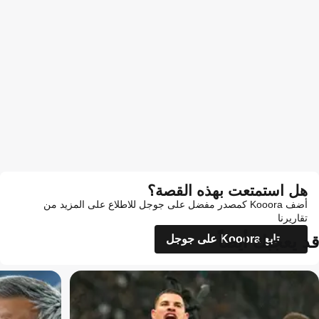
هل استمتعت بهذه القصة؟
أضف Kooora كمصدر مفضل على جوجل للاطلاع على المزيد من
تقاريرنا
قد يعجبك أيضاً
تابع Kooora على جوجل