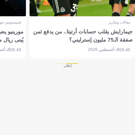
مقالات وتقارير
فينيسيوس جون
جيمارايش يقلب حسابات أرتيتا.. من يدفع ثمن
مورينيو يض
صفقة الـ75 مليون إسترليني؟
يُبنى ريال 
8 أغسطس 2026
8 أغسطس 2026
05:49
09:40
إعلان