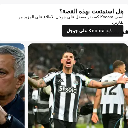
هل استمتعت بهذه القصة؟
أضف Kooora كمصدر مفضل على جوجل للاطلاع على المزيد من
تقاريرنا
قد يعجبك أيضاً
تابع Kooora على جوجل