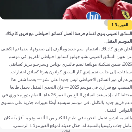
Getty Images
الفورملا 1
السائق الصيني ينوي اغتنام فرصة العمل كسائق احتياطي مع فريق كاديلاك
الموسم المقبل.
أعلن فريق كاديلاك، انضمام اسم جديد ومألوف إلى صفوفها، بعدما تم الكشف
عن تعيين السائق الصيني تشو جوانيو كسائق احتياطي للفريق في موسم
2026، ضمن تشكيلة موسّعة تضم فالتيري بوتاس وسيرجيو بيريز كسائقي
سباقات، إلى جانب نجم إندي كار السابق كولتون هيرتا كسائق اختبارات.
ورغم أن دور السائق الاحتياطي ليس جديدا على تشو — بعدما شغل هذا
المنصب مع فيراري في موسم 2025 — فإن التحدي المقبل يحمل طابعا
مختلفا كليا، إذ يستعد السائق البالغ من العمر 26 عامًا للقيام بدور محوري في
دعم فريق جديد بالكامل، في موسم سيشهد أيضًا تغييرات جذرية على مستوى
القوانين التقنية.
بالنسبة لتشو، تحمل التجربة في طياتها الكثير من الألفة، وهو ما أقرّ بأنه كان
عامل جذب رئيسيا بالنسبة له، خلال حديثه لموقع الفورمولا 1 الرسمي.
إعلان