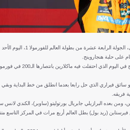
أحرز البريطاني لاندو نوريس المركز الأول في جائزة المجر الكبرى، الجولة 
ام على حلبة هنجاروينج.
كو سائق فيراري الذي حل رابعا بعدما انطلق من خط البداية وبقي
ة فريقه.
 ومن بعده البرازيلي جابريال بورتوليتو (ساوبر)، الكندي لانس 
س فيرستابن (ريد بول) بطل العالم أربع مرات في المركز التاسع مت