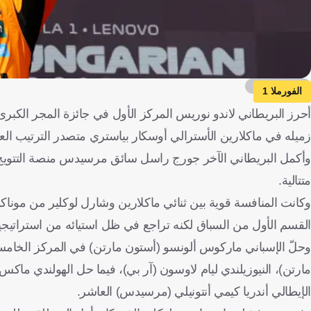
Getty Images
الفورملا 1
زميله في ماكلارين الأسترالي أوسكار بياستري متصدر الترتيب الع
متتالية.
وكانت المنافسة قوية بين ثنائي ماكلارين وشارل لوكلير من مونا
القسم الأول من السباق لكنه تراجع في ظل استيائه من استراتيجي
وحلّ الإسباني ماركوس ألونسو (أستون مارتن) في المركز الخامس،
مارتن)، النيوزيلندي ليام لاوسون (آر بي)، فيما حل الهولندي ماك
الإيطالي أندريا كيمي أنتونيلي (مرسيدس) العاشر.