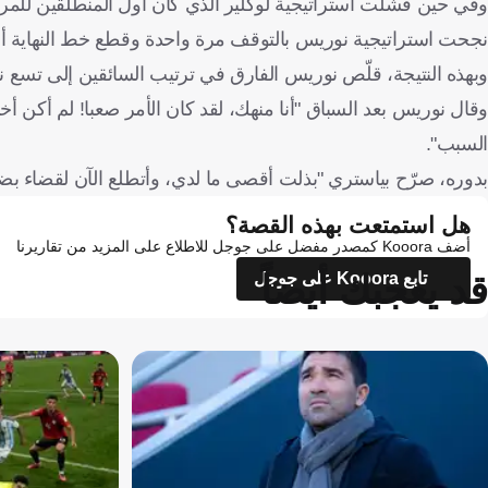
نجحت استراتيجية نوريس بالتوقف مرة واحدة وقطع خط النهاية أما
وبهذه النتيجة، قلّص نوريس الفارق في ترتيب السائقين إلى تس
وقال نوريس بعد السباق "أنا منهك، لقد كان الأمر صعبا! لم أكن أ
السبب".
بدوره، صرّح بياستري "بذلت أقصى ما لدي، وأتطلع الآن لقضاء بضع
هل استمتعت بهذه القصة؟
أضف Kooora كمصدر مفضل على جوجل للاطلاع على المزيد من تقاريرنا
قد يعجبك أيضاً
تابع Kooora على جوجل