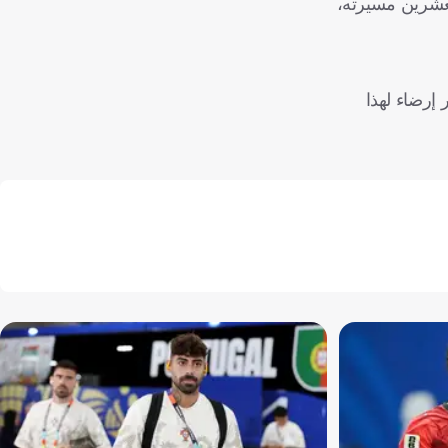
لأولى منذ جائزة أذربيجان في أيلول/سبتمبر 2024 والسابعة والعشرين مسيرته،
 إرضاء لهذا