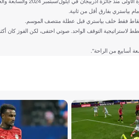
وفي حين فشلت استراتيجية لوكلير الذي كان أول المنطلقين للمرة ا
م بياستري بفارق أقل من ثانية.
ع نقاط فقط خلف بياستري قبل عطلة منتصف الموسم.
خطط لاستراتيجية التوقف الواحد. صوتي اختفى، لكن الفوز كان أكثر
ة أسابيع من الراحة".