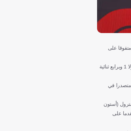
الرابعة عشرة من بطولة العالم للفورمولا 1، اليوم الأحد متفوقا على
وأكمل البريطاني الآخر جورج راسل سائق مرسيدس منصة التتويج في اليوم الذي احتفلت فيه ماكلارين بانتصارها الـ200 في فورمولا 1 وبرابع ثنائية
 متصدرا في
سترول (أستون
قدما على