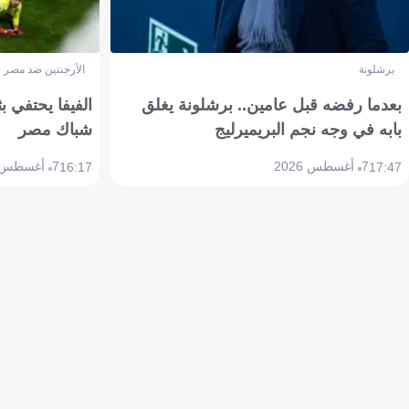
برشلونة
الأرجنتين ضد مصر
بعدما رفضه قبل عامين.. برشلونة يغلق
الفيفا يحتفي بث
بابه في وجه نجم البريميرليج
شباك مصر
7 أغسطس 2026
7 أغسطس 2026
16:17
17:47