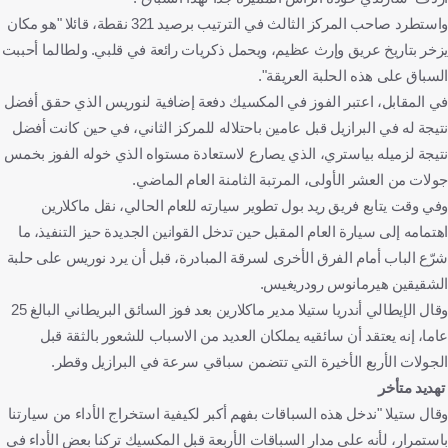
واستطرد صاحب المركز الثالث في الترتيب برصيد 321 نقطة، قائلا "هو مكان
يزخر بتاريخ عريق وإرث عظيم، ويحمل ذكريات رائعة في قلبي. ولطالما أحببت
السباق على هذه الحلبة العريقة".
في المقابل، اعتبر الفوز في المكسيك دفعة إضافية لنوريس الذي حقق أفضل
نتيجة له في البرازيل قبل عامين باحتلاله للمركز الثاني، في حين كانت أفضل
نتيجة لزميله بياستري، الذي يصارع لاستعادة مستواه الذي خوله الفوز بخمس
جولات من العشر الأولى، المرتبة الثامنة العام الماضي.
وفي وقت يتابع فريق ريد بول تطوير سيارته للعام الحالي، نقل ماكلارين
اهتمامه إلى سيارة العام المقبل حين تدخل القوانين الجديدة حيز التنفيذ، ما
شرّع الباب أمام الفرق الأخرى لسرقة المبادرة، قبل أن يرد نوريس على حلبة
الشقيقين هيرمانوس رودريغيس.
وقال الإيطالي أندريا ستيلا مدير ماكلارين بعد فوز السائق البريطاني البالغ 25
عاما، إنه يعتقد أن سائقيه يملكان العديد من الاسباب للشعور بالثقة قبل
الجولات الأربع الأخيرة التي تتضمن سباقي سرعة في البرازيل وقطر.
تهديد متأخر
وقال ستيلا "ندخل هذه السباقات بفهم أكبر لكيفية استخراج الأداء من سيارتنا
باستمرار، لأنه على مدار السباقات الأربعة قبل المكسيك تركنا بعض الأداء في