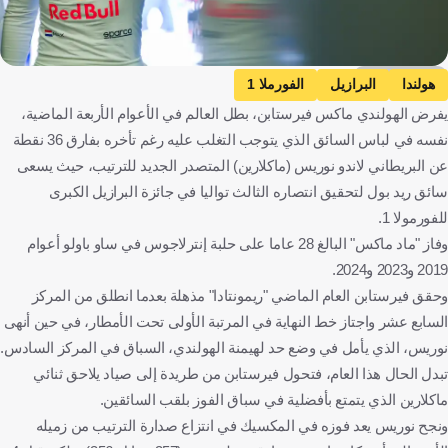
Getty Images
هولندا
البرازيل
الفورملا 1
يفرض الهولندي ماكس فيرستابن، بطل العالم في الأعوام الأربعة الماضية،
نفسه في لباس السائق الذي يتوجب التغلب عليه رغم تأخره بفارق 36 نقطة
عن البريطاني لاندو نوريس (ماكلارين) المتصدر الجديد للترتيب، حيث يسعى
سائق ريد بول لتحقيق انتصاره الثالث تواليا في جائزة البرازيل الكبرى
للفورمولا 1.
وفاز "ماد ماكس" البالغ 28 عاما على حلبة إنترلاجوس في ساو باولو أعوام
2019 و2023 و2024.
وحقق فيرستابن العام الماضي "ريمونتادا" مذهلة بعدما انطلق من المركز
السابع عشر واجتاز خط النهاية في المرتبة الأولى تحت الأمطار، في حين أنهى
نوريس، الذي يأمل في وضع حد لهيمنة الهولندي، السباق في المركز السادس.
تبدل الحال هذا العام، فتحول فيرستابن من طريدة إلى صياد يلاحق ثنائي
ماكلارين الذي يتمتع بأفضلية في سباق الفوز بلقب السائقين.
ونجح نوريس يعد فوزه في المكسيك في انتزاع صدارة الترتيب من زميله