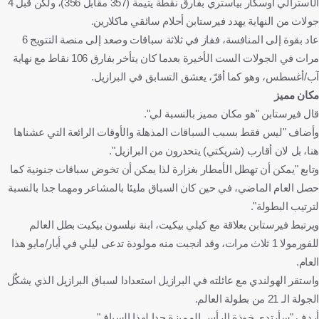
الأسترالي أوسكار بياستري بفارق نقطة يتيمة (357 مقابل 356)، ولكن قبل 4
جولات من النهاية يهدد فيرستابن أحلام سائقي ماكلارين.
عاد بقوة إلى المنافسة، ففاز في ثلاثة سباقات وصعد إلى منصة التتويج 6
مرات في الجولات الست الأخيرة بعدما كان يتأخر بفارق 106 نقاط مع نهاية
آب/أغسطس، وهو كما أقرّ، يعشق التسابق في البرازيل.
مكان مميز
قال فيرستابن "هو مكان مميز بالنسبة لي".
وأضاف "ليس فقط بسبب السباقات المذهلة والأوقات الرائعة التي عشناها
هنا، بل لان أقارب (شريكتي) يتحدرون من البرازيل".
وتابع "يمكن أن تهطل الأمطار بغزارة لذا يمكن أن تخوض سباقات جنونية كما
حصل العام الماضي، في حين كان السباق مليئا بالمشاعر ومهما جدا بالنسبة
لترتيب البطولة".
ويرتبط فيرستابن بعلاقة مع كيلي بيكيت، ابنة نيلسون بيكيت بطل العالم
للفورمولا 1 ثلاث مرات، وقد انجبت منه مولودة تدعى ليلي في أيار/مايو هذا
العام.
واستقر الهولندي مع عائلته في البرازيل استعدادا لسباق البرازيل الذي يشكّل
الجولة الـ 21 من بطولة العالم.
أردف "سأرتدي خوذة الرأس المميزة جدا لهذا السباق".