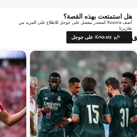
هل استمتعت بهذه القصة؟
أضف Kooora كمصدر مفضل على جوجل للاطلاع على المزيد من
تقاريرنا
قد يعجبك أيضاً
تابع Kooora على جوجل