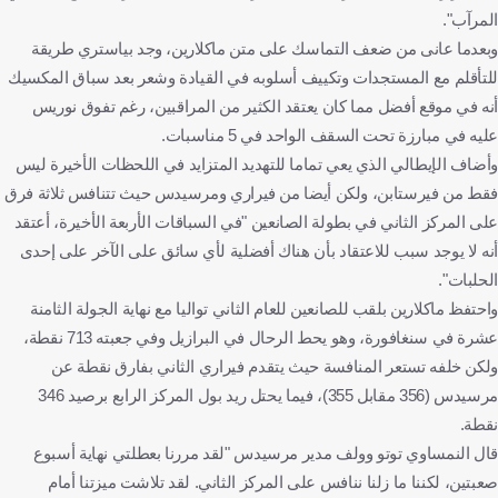
المرآب".
وبعدما عانى من ضعف التماسك على متن ماكلارين، وجد بياستري طريقة
للتأقلم مع المستجدات وتكييف أسلوبه في القيادة وشعر بعد سباق المكسيك
أنه في موقع أفضل مما كان يعتقد الكثير من المراقبين، رغم تفوق نوريس
عليه في مبارزة تحت السقف الواحد في 5 مناسبات.
وأضاف الإيطالي الذي يعي تماما للتهديد المتزايد في اللحظات الأخيرة ليس
فقط من فيرستابن، ولكن أيضا من فيراري ومرسيدس حيث تتنافس ثلاثة فرق
على المركز الثاني في بطولة الصانعين "في السباقات الأربعة الأخيرة، أعتقد
أنه لا يوجد سبب للاعتقاد بأن هناك أفضلية لأي سائق على الآخر على إحدى
الحلبات".
واحتفظ ماكلارين بلقب للصانعين للعام الثاني تواليا مع نهاية الجولة الثامنة
عشرة في سنغافورة، وهو يحط الرحال في البرازيل وفي جعبته 713 نقطة،
ولكن خلفه تستعر المنافسة حيث يتقدم فيراري الثاني بفارق نقطة عن
مرسيدس (356 مقابل 355)، فيما يحتل ريد بول المركز الرابع برصيد 346
نقطة.
قال النمساوي توتو وولف مدير مرسيدس "لقد مررنا بعطلتي نهاية أسبوع
صعبتين، لكننا ما زلنا ننافس على المركز الثاني. لقد تلاشت ميزتنا أمام