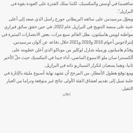
منافسينا في أوستن والمكسيك، لكننا نملك القدرة على العودة بقوة في
البرازيل".
ويعوّل مرسيدس على سائقه البريطاني جورج راسل الذي صعد إلى أعلى
عتبة على منصة التتويج في البرازيل عام 2022، في حين حقق سائق فيراري
مواطنه لويس هاميلتون، بطل العالم سبع مرات، بعض الانتصارات المثيرة في
إنترلاجوس أعوام 2016 و2018 و2021 خلال دفاعه عن ألوان مرسيدس.
وقدّم هاميلتون وزميله شارل لوكلير من موناكو الذي أعلن خطوبته على
ألكسندرا سان ملو الاسبوع الماضي، أداء جيدا في المكسيك حيث حلّ الأخير
ثانيا، وهما يسعيان لتكرار السيناريو ذاته في البرازيل.
ومع توقع هطول الأمطار، من المرجح أن نشهد نهاية أسبوع مليئة بالإثارة في
حلبة تميل إلى تقديم لعشاق الفئة الأولى نتائج غير متوقعة ودراما من العيار
الثقيل.
إعلان