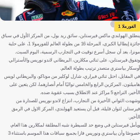
Getty Images
الفورملا 1
ينطلق الهولندي ماكس فيرستابن، سائق ريد بول، من المركز الأول في سباق
جائزة إيطاليا الكبرى، المرحلة 16 من بطولة العالم للفورمولا 1، على حلبة
مونزا، بعد أن سجل أسرع توقيت في التجارب الرسمية، اليوم السبت.
وتفوق فيرستابن، على ثنائي مكلارين، البريطاني لاندو نوريس والأسترالي
أوسكار بياستري متصدر ترتيب بطولة العالم.
في المقابل، احتل ثنائي فيراري، شارل لوكلير من موناكو، والبريطاني لويس
هاميلتون، المركزين الرابع والخامس تواليًا أمام أنصارهما، لكن يتعين على
الأخير، التراجع 5 مراكز عند الانطلاق بسبب عقوبة ضده.
وشهدت الثواني الأخيرة من التجارب، انتزاع لاندو نوريس للصدارة من
فيرستابن لثوان قليلة، قبل أن يستعيد الهولندي، المركز الاول في الرمق
الأخير.
ويأمل فيرستابن في وضع حد للسيطرة شبه المطلقة لمكلارين هذا العام،
خصوصًا وأن يياستري ونوريس فازا بجميع سباقات هذا الموسم باستثناء 3