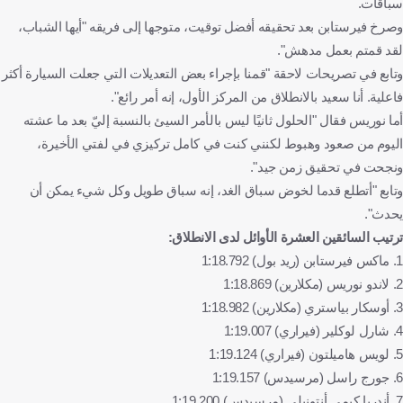
سباقات.
وصرخ فيرستابن بعد تحقيقه أفضل توقيت، متوجها إلى فريقه "أيها الشباب،
لقد قمتم بعمل مدهش".
وتابع في تصريحات لاحقة "قمنا بإجراء بعض التعديلات التي جعلت السيارة أكثر
فاعلية. أنا سعيد بالانطلاق من المركز الأول، إنه أمر رائع".
أما نوريس فقال "الحلول ثانيًا ليس بالأمر السيئ بالنسبة إليّ بعد ما عشته
اليوم من صعود وهبوط لكنني كنت في كامل تركيزي في لفتي الأخيرة،
ونجحت في تحقيق زمن جيد".
وتابع "أتطلع قدما لخوض سباق الغد، إنه سباق طويل وكل شيء يمكن أن
يحدث".
ترتيب السائقين العشرة الأوائل لدى الانطلاق:
1. ماكس فيرستابن (ريد بول) 1:18.792
2. لاندو نوريس (مكلارين) 1:18.869
3. أوسكار بياستري (مكلارين) 1:18.982
4. شارل لوكلير (فيراري) 1:19.007
5. لويس هاميلتون (فيراري) 1:19.124
6. جورج راسل (مرسيدس) 1:19.157
7. أندريا كيمي أنتونيلي (مرسيدس) 1:19.200