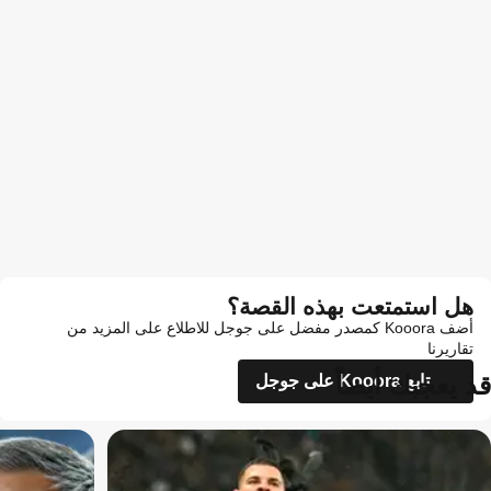
هل استمتعت بهذه القصة؟
أضف Kooora كمصدر مفضل على جوجل للاطلاع على المزيد من
تقاريرنا
قد يعجبك أيضاً
تابع Kooora على جوجل