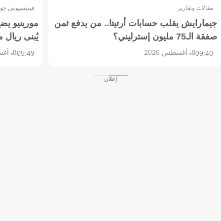
مقالات وتقارير
فينيسيوس جون
جيمارايش يقلب حسابات أرتيتا.. من يدفع ثمن
مورينيو يض
صفقة الـ75 مليون إسترليني؟
يُبنى ريال 
8 أغسطس 2026
8 أغسطس 2026
05:49
09:40
إعلان