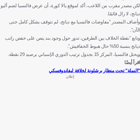
لكن مصدر مقرب من اللاعب، أكد لموقع يالا كورة، أن عرض فالنسيا لضم أليو
ديانج، لا زال قائمًا.
وأضاف المصدر "مفاوضات فالنسيا مع ديانج، لم تتوقف بشكل كامل حتى
الآن".
وتابع "نقطة الخلاف بين الطرفين، تدور حول وجود بند ينص على خفض راتب
ديانج بنسبة 50% حال هبوط الخفافيش".
ويحتل فالنسيا، المركز 15 بجدول ترتيب الدوري الإسباني برصيد 29 نقطة.
اقرأ أيضًا
"النملة" تحت منظار برشلونة لخلافة ليفاندوفسكي
إعلان