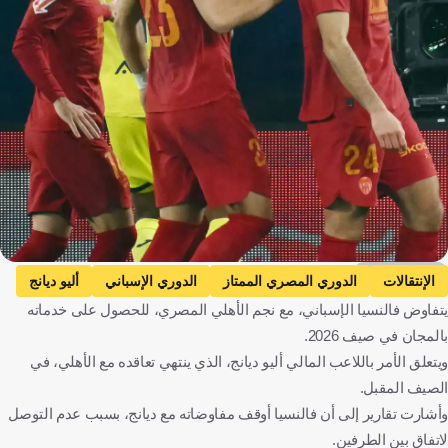
Getty Images
الإنتقالات
الدوري المصري الممتاز
الدوري الإسباني
أليو ديانج
يتفاوض فالنسيا الإسباني، مع نجم الأهلي المصري، للحصول على خدماته
فالنسيا
الأهلي
مصر
كرة قدم
بالمجان في صيف 2026.
ويتعلق الأمر باللاعب المالي أليو ديانج، الذي ينتهي تعاقده مع الأهلي، في
الصيف المقبل.
وأشارت تقارير إلى أن فالنسيا أوقف مفاوضاته مع ديانج، بسبب عدم التوصل
لاتفاق بين الطرفين.