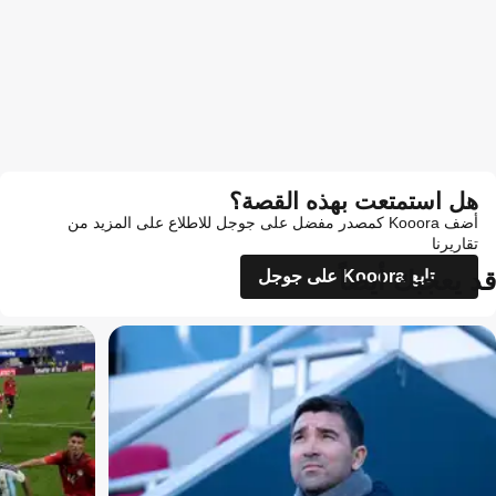
هل استمتعت بهذه القصة؟
أضف Kooora كمصدر مفضل على جوجل للاطلاع على المزيد من
تقاريرنا
قد يعجبك أيضاً
تابع Kooora على جوجل