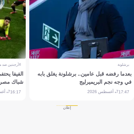
برشلونة
الأرجنتين ضد 
بعدما رفضه قبل عامين.. برشلونة يغلق بابه
الفيفا يحتفي
في وجه نجم البريميرليج
شباك مصر
7 أغسطس 2026
7 أغسطس 2026
16:17
17:47
إعلان