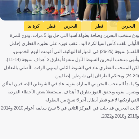
Getty Images
البحرين
قطر
البحرين
قطر
كرة يد
ودع منتخب البحرين وصافة بطولة آسيا التي حل بها 5 مرات، وتوج للمرة
الأولى بلقب كأس آسيا لكرة اليد، عقب فوزه على نظيره القطري (حامل
اللقب) بنتيجة (29-26) في المباراة النهائية، التي أقيمت اليوم الخميس.
وأنهى منتخب البحرين الشوط الأول متفوقاً بفارق 3 أهداف بنتيجة (14-11)،
لكن المنتخب القطري عاد في الشوط الثاني لينتهي الوقت الأصلي بالتعادل
(24-24) ويحتكم الطرفان إلى شوطين إضافيين.
وكما بدأ المنتخب البحريني المباراة بقوة، عاد في الشوطين الإضافيين ليتألق
ويضرب بقوة ويحقق الفوز بفارق 3 أهداف، مستقغلا بعض الأخطاء الفردية
التي ارتكبها لاعبو قطر أبطال آخر 6 نسخٍ من البطولة.
كانت البحرين قد حلت في المركز الثاني في 5 نسخ سابقة أعوام 2010 و2014
و2016 و2018 و2022.