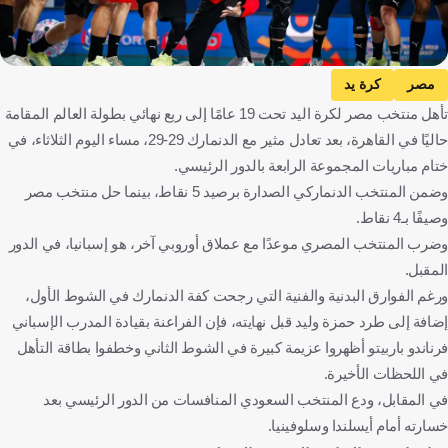
مصر
كرة يد
تأهل منتخب مصر لكرة اليد تحت 19 عامًا إلى ربع نهائي بطولة العالم المقامة
حاليًا في القاهرة، بعد تعادل مثير مع الدنمارك 29-29، مساء اليوم الثلاثاء، في
ختام مباريات المجموعة الرابعة بالدور الرئيسي.
وضمن المنتخب الدنماركي الصدارة برصيد 5 نقاط، بينما حل منتخب مصر
وصيفًا بـ4 نقاط.
وضرب المنتخب المصري موعدًا مع عملاق أوروبي آخر، هو إسبانيا، في الدور
المقبل.
ورغم الفوارق البدنية والفنية التي رجحت كفة الدنمارك في الشوط الأول،
إضافة إلى طرد حمزة وليد قبل نهايته، فإن الفراعنة بقيادة المدرب الإسباني
فرناندو باربيتو أظهروا عزيمة كبيرة في الشوط الثاني وخطفوا بطاقة التأهل
في اللحظات الأخيرة.
في المقابل، ودع المنتخب السعودي المنافسات من الدور الرئيسي بعد
خسارته أمام أيسلندا وسلوفينيا.