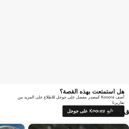
هل استمتعت بهذه القصة؟
أضف Kooora كمصدر مفضل على جوجل للاطلاع على المزيد من
تقاريرنا
قد يعجبك أيضاً
تابع Kooora على جوجل