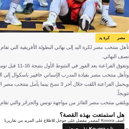
مصر
كرة يد
نصف النهائي.
وتفوق الفراعنة بعد الفوز في الشوط الأول بنتيجة 16-11 قبل توسيع الفارق في نهاية المباراة.
وتأهل منتخب مصر بقيادة المدرب الإسباني خافيير باسكوال إلى الد
ويحمل الفراعنة اللقب خلال آخر 3 نسخ 
تتويجاً.
ويلتقي منتخب مصر الفائز من مواجهة تونس والجزائر والتي تقا
هل استمتعت بهذه القصة؟
أضف Kooora كمصدر مفضل على جوجل للاطلاع على المزيد من تقاريرنا
تابع Kooora على جوجل