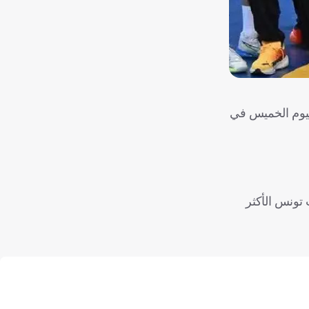
لكرة اليد إلى نهائي البطولة الأفريقية التي تقام حالياً في رواندا بعد الفوز على حساب كاب فيردي بنتيجة 32-26 اليوم الخميس في
تخب تونس الأكثر