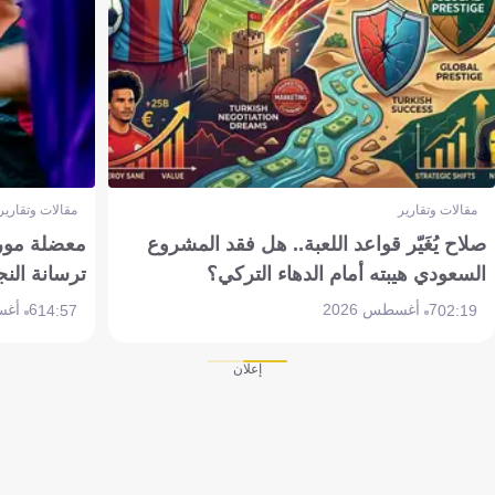
مقالات وتقارير
مقالات وتقارير
صلاح يُغَيّر قواعد اللعبة.. هل فقد المشروع
معضلة مورين
السعودي هيبته أمام الدهاء التركي؟
ترسانة النج
7 أغسطس 2026
6 أغسطس 2026
14:57
02:19
إعلان