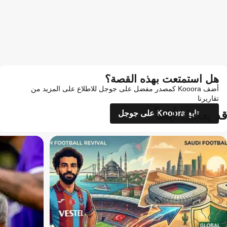
هل استمتعت بهذه القصة؟
أضف Kooora كمصدر مفضل على جوجل للاطلاع على المزيد من
تقاريرنا
قد يعجبك أيضاً
تابع Kooora على جوجل