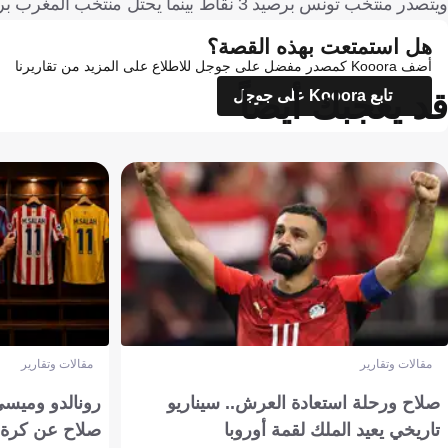
ويتصدر منتخب تونس برصيد 3 نقاط بينما يحتل منتخب المغرب برصيد نقطة واحدة في المركز الثالث.
هل استمتعت بهذه القصة؟
أضف Kooora كمصدر مفضل على جوجل للاطلاع على المزيد من تقاريرنا
قد يعجبك أيضاً
تابع Kooora على جوجل
مقالات وتقارير
مقالات وتقارير
صلاح ورحلة استعادة العرش.. سيناريو
رونالدو وميسي
تاريخي يعيد الملك لقمة أوروبا
صلاح عن كرة 