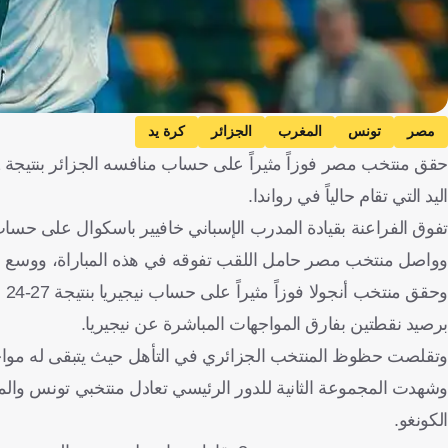
مصر
تونس
المغرب
الجزائر
كرة يد
اليد التي تقام حالياً في رواندا.
تفوق الفراعنة بقيادة المدرب الإسباني خافيير باسكوال على حساب من
وواصل منتخب مصر حامل اللقب تفوقه في هذه المباراة، ووسع الفارق إلى 16 نقطة ليرفع رصيده في الدور الرئيسي إلى 
وح
برصيد نقطتين بفارق المواجهات المباشرة عن نيجيريا.
وتقلصت حظوظ المنتخب الجزائري في التأهل حيث يتبقى له مواجهة أ
الكونغو.