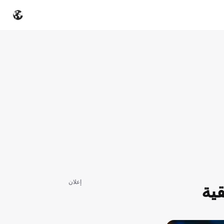
إعلان
ية