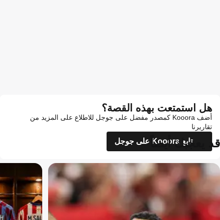
هل استمتعت بهذه القصة؟
أضف Kooora كمصدر مفضل على جوجل للاطلاع على المزيد من
تقاريرنا
قد يعجبك أيضاً
تابع Kooora على جوجل