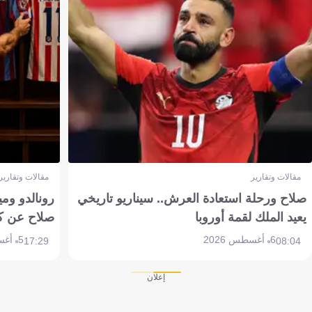
مقالات وتقارير
مقالات وتقارير
صلاح ورحلة استعادة العرش.. سيناريو تاريخي
رونالدو وم
يعيد الملك لقمة أوروبا
صلاح عن ك
6 أغسطس 2026
5 أغسطس 2026
17:29
08:04
إعلان