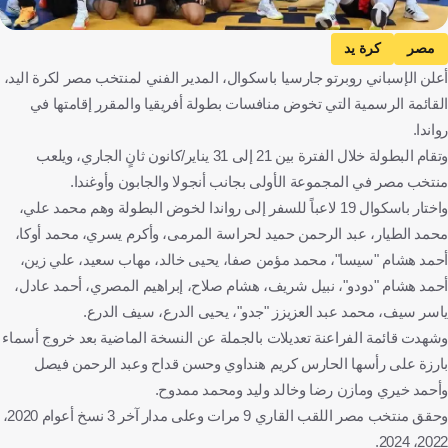
مصر
كرة يد
أعلن الإسباني روبرتو جارسيا باسكوال، المدير الفني لمنتخب مصر لكرة اليد،
القائمة الرسمية التي تخوض منافسات بطولة أفريقيا والمقرر إقامتها في
رواندا.
وتقام البطولة خلال الفترة بين 21 إلى 31 يناير/كانون ثانٍ الجاري، ويلعب
منتخب مصر في المجموعة الأولى بجانب أنجولا والجابون وأوغندا.
واختار باسكوال 19 لاعباً للسفر إلى رواندا لخوض البطولة وهم محمد علي،
محمد الطيار، عبد الرحمن حميد لحراسة المرمى، وأكرم يسري، محمد أوكا،
أحمد هشام "سيسا"، محمد مؤمن صفا، يحيى خالد، مهاب سعيد، علي زين،
أحمد هشام "دودو"، نبيل شريف، هشام صلاح، إبراهيم المصري، أحمد عادل،
ياسر سيف، محمد عبد العزيزز "جدو"، يحيى الدرع، سيف الدرع.
وشهدت قائمة الفراعنة تعديلات بالجملة عن النسخة الماضية بعد خروج أسماء
بارزة على رأسها الحارس كريم هنداوي وحسن قداح وعبد الرحمن فيصل
وأحمد خيري ومازن رضا وخالد وليد ومحمد ممدوح.
وحقق منتخب مصر اللقب القاري 9 مرات وعلى مدار آخر 3 نسخ أعوام 2020،
2022، 2024.