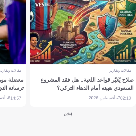
مقالات وتقارير
مقالات وتقارير
صلاح يُغَيّر قواعد اللعبة.. هل فقد المشروع
معضلة مورين
السعودي هيبته أمام الدهاء التركي؟
ترسانة النج
7 أغسطس 2026
6 أغسطس 2026
14:57
02:19
إعلان