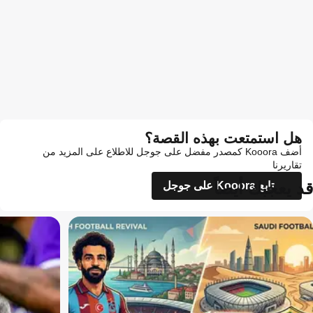
هل استمتعت بهذه القصة؟
أضف Kooora كمصدر مفضل على جوجل للاطلاع على المزيد من
تقاريرنا
قد يعجبك أيضاً
تابع Kooora على جوجل