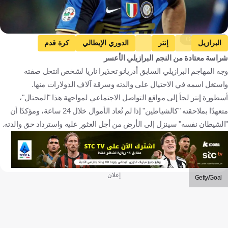
Getty Images
البرازيل
إنتر
الدوري الإيطالي
كرة قدم
شراسة معتادة من النجم البرازيلي الأعسر
وجه المهاجم البرازيلي السابق أدريانو تحذيرا ناريا لشخص انتحل صفته
واستغل اسمه في الاحتيال على والدته وسرقة آلاف الدولارات منها.
أسطورة إنتر لجأ إلى مواقع التواصل الاجتماعي لمواجهة هذا "المحتال"،
متعهدًا بملاحقته "كالشياطين" إذا لم تُعاد الأموال خلال 24 ساعة، ومؤكدًا أن
"الشيطان نفسه" سينزل إلى الأرض من أجل العثور عليه واسترداد حق والدته.
إعلان
Getty/Goal