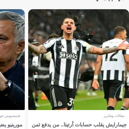
مقالات وتقارير
فينيسيوس جون
جيمارايش يقلب حسابات أرتيتا.. من يدفع ثمن
مورينيو يض