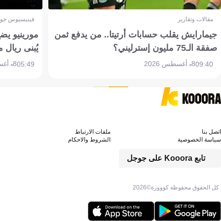
مقالات وتقارير
فينيسيوس جون
جيمارايش يقلب حسابات أرتيتا.. من يدفع ثمن
مورينيو يض
صفقة الـ75 مليون إسترليني؟
يُبنى ريال 
8 أغسطس 2026
8 أغسطس 2026
05:49
09:40
اتصل بنا
ملفات الارتباط
سياسة الخصوصية
الشروط والاحكام
تابع Kooora على جوجل
كل الحقوق محفوظة كووورة©
2026