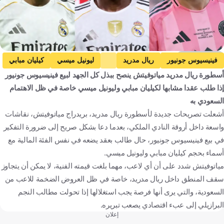
Getty Images
فينيسيوس جونيور
ريال مدريد
ليونيل ميسي
كيليان مبابي
أسطورة ريال مدريد مياتوفيتش ينصح ببذل كل الجهد لبيع فينيسيوس جونيور
الدوري الإسباني
دوري روشن السعودي
كرة قدم
إذا طلب عقدا مشابها لكيليان مبابي وليونيل ميسي خاصة في ظل الاهتمام
السعودي به
أشعلت تصريحات جديدة لأسطورة ريال مدريد، بريدراج مياتوفيتش، نقاشات
واسعة داخل أروقة النادي الملكي، بعدما دعا بشكل صريح إلى ضرورة التفكير
في بيع فينيسيوس جونيور، حال طالب بعقد يضعه في نفس الفئة المالية مع
أسماء بحجم كيليان مبابي وليونيل ميسي.
مياتوفيتش شدد على أن أي لاعب، مهما بلغت قيمته الفنية، لا يمكن أن يتجاوز
سقف المنطق داخل ريال مدريد، خاصة في ظل العروض الضخمة للاعب من
السعودية، والتي يرى أنها فرصة يجب استغلالها إذا تحولت مطالب النجم
البرازيلي إلى عبء اقتصادي يصعب تبريره.
إعلان