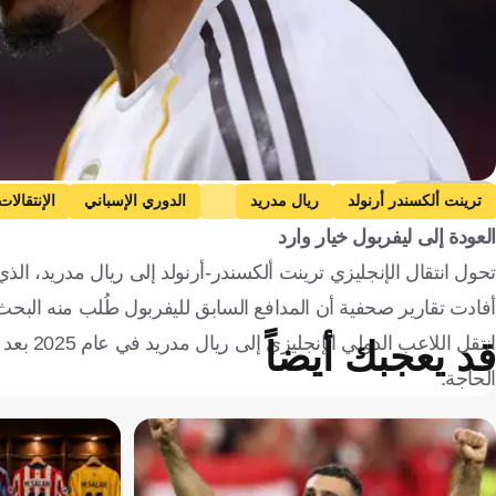
Getty Images
ترينت ألكسندر أرنولد
ريال مدريد
الدوري الإسباني
الإنتقالات
العودة إلى ليفربول خيار وارد
تحول انتقال الإنجليزي ترينت ألكسندر-أرنولد إلى ريال مدريد، الذي
أفادت تقارير صحفية أن المدافع السابق لليفربول طُلب منه البحث
انتقل ال
قد يعجبك أيضاً
الحاجة.