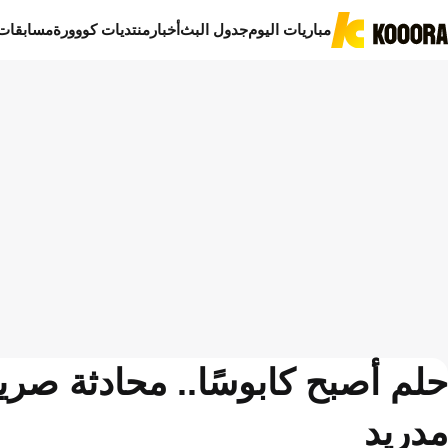
مباريات اليوم
جدول البث
أخبار
منتديات كووورة
مسابقات
حلم أصبح كابوسًا.. محادثة صري
مدريد