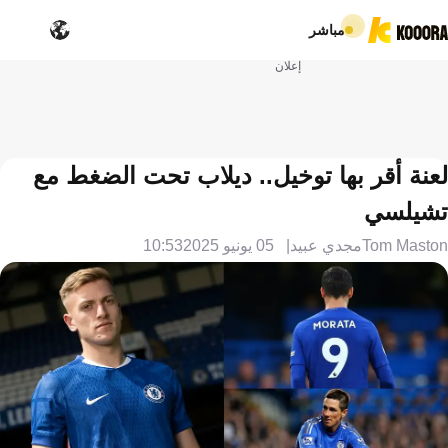
مباشر
إعلان
لعنة أقر بها توخيل.. ديلاب تحت الضغط مع
تشيلسي
Tom Maston
مجدي عبيد
05 يونيو 2025
10:53