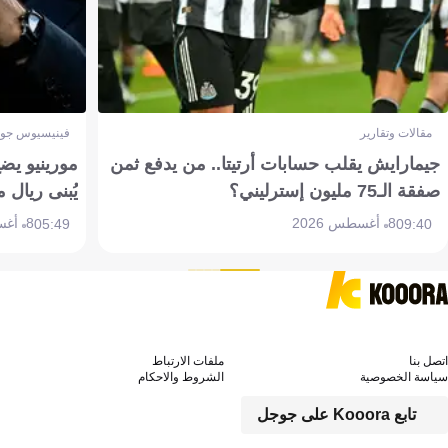
مقالات وتقارير
فينيسيوس جون
جيمارايش يقلب حسابات أرتيتا.. من يدفع ثمن
مورينيو يض
صفقة الـ75 مليون إسترليني؟
يُبنى ريال 
8 أغسطس 2026
8 أغسطس 2026
05:49
09:40
اتصل بنا
ملفات الارتباط
سياسة الخصوصية
الشروط والاحكام
تابع Kooora على جوجل