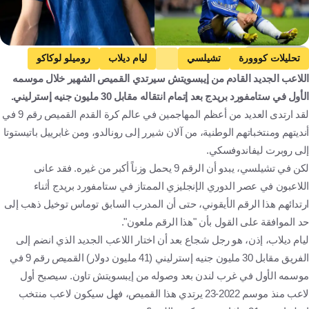
Getty Images
تحليلات كووورة
تشيلسي
ليام ديلاب
روميلو لوكاكو
اللاعب الجديد القادم من إيبسويتش سيرتدي القميص الشهير خلال موسمه
ألفارو موراتا
بيير إيميرك آوباميانج
راداميل فالكاو
الأول في ستامفورد بريدج بعد إتمام انتقاله مقابل 30 مليون جنيه إسترليني.
فرناندو توريس
هرنان كريسبو
الدوري الإنجليزي الممتاز
لقد ارتدى العديد من أعظم المهاجمين في عالم كرة القدم القميص رقم 9 في
مقالات وتقارير
كرة قدم
أنديتهم ومنتخباتهم الوطنية، من آلان شيرر إلى رونالدو، ومن غابرييل باتيستوتا
إلى روبرت ليفاندوفسكي.
لكن في تشيلسي، يبدو أن الرقم 9 يحمل وزناً أكبر من غيره. فقد عانى
اللاعبون في عصر الدوري الإنجليزي الممتاز في ستامفورد بريدج أثناء
ارتدائهم هذا الرقم الأيقوني، حتى أن المدرب السابق توماس توخيل ذهب إلى
حد الموافقة على القول بأن "هذا الرقم ملعون".
ليام ديلاب، إذن، هو رجل شجاع بعد أن اختار اللاعب الجديد الذي انضم إلى
الفريق مقابل 30 مليون جنيه إسترليني (41 مليون دولار) القميص رقم 9 في
موسمه الأول في غرب لندن بعد وصوله من إيبسويتش تاون. سيصبح أول
لاعب منذ موسم 2022-23 يرتدي هذا القميص، فهل سيكون لاعب منتخب