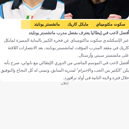
Getty Images
سكوت مكتوميناي
مايكل كاريك
مانشستر يونايتد
أفضل لاعب في إيطاليا يعترف بفضل مدرب مانشستر يونايتد
نابولي
الدوري الإنجليزي الممتاز
كرة قدم
عبر الإسكتلندي سكوت ماكتوميناي عن فخره الكبير بالبداية المميزة لمايكل
كاريك في مقعد المدرب المؤقت لمانشستر يونايتد، بعد الانتصارات اللافتة
على مانشستر سيتي وآرسنال.
أفضل لاعب في الموسم الماضي من الدوري الإيطالي مع نابولي، صرح بأنه
يكن "الكثير من الحب والاحترام" لمدربه السابق، وتمنى له كل النجاح والتوفيق
خلال فترة ولايته الثانية في أولد ترافورد.
إعلان