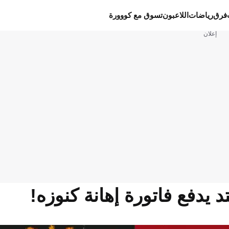
فرق
رياضات
اللاعبون
تسوق مع كووورة
إعلان
د يدفع فاتورة إهانة كنوزه!