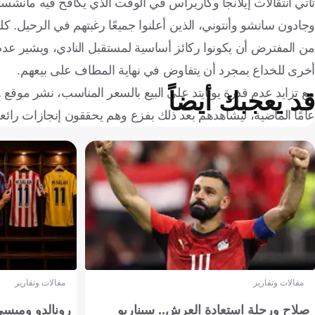
تأتي انتقالات إيلانجا وكاريراس في الوقت الذي يكافح فيه مانشستر
من المفترض أن يكونوا ركائز أساسية لمستقبل النادي، ويشير عد
أخرى للخداع بمجرد أن يتفاوض في نهاية المطاف على بيعهم.
مع تزايد عدم قدرة يونايتد على البيع بالسعر المناسب، نشر موقع
L
قد يعجبك أيضاً
عامًا الماضية، ليشاهدهم بعد ذلك بفزع وهم يحققون إنجازات رائعة
مقالات وتقارير
مقالات وتقارير
صلاح ورحلة استعادة العرش.. سيناريو
رونالدو وميسي