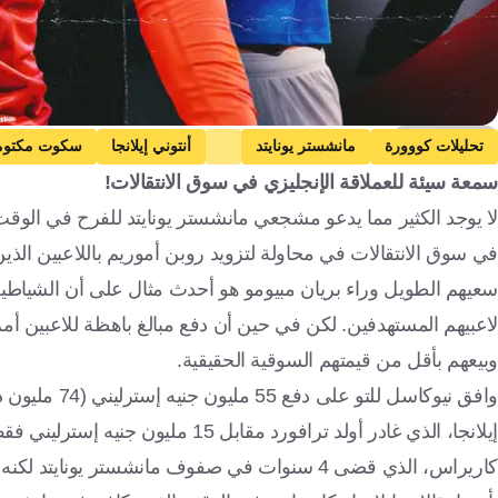
Getty Images
تحليلات كووورة
مانشستر يونايتد
أنتوني إيلانجا
سكوت مكتومي
سمعة سيئة للعملاقة الإنجليزي في سوق الانتقالات!
في سوق الانتقالات في محاولة لتزويد روبن أموريم باللاعبين الذ
سعيهم الطويل وراء بريان مبيومو هو أحدث مثال على أن الشياطين
لاعبيهم المستهدفين. لكن في حين أن دفع مبالغ باهظة للاعبين أمر
وبيعهم بأقل من قيمتهم السوقية الحقيقية.
وافق نيوكاسل 
إيلانجا، الذي غادر أولد ترافورد م
كاريراس، الذي قضى 4 سنوات في صفوف مانشستر يونايتد لكنه لم يلعب أي دقيقة في المسابقات الرسمية قبل أن يزدهر في بنفيكا.