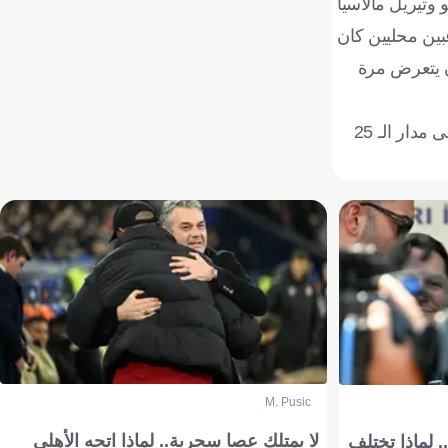
 وتيريل مالاسيا
ني، بينما كان الأولان لاعبين محليين كان
ن يتعرض مرة
تقريرا ضم 6 لاعبين قلل "الشياطين الحمر" من قيمتهم على مدار الـ 25
M. Pusic
لا يمتلك عصا سحرية.. لماذا اتجه الأهلي
 لماذا تختلف