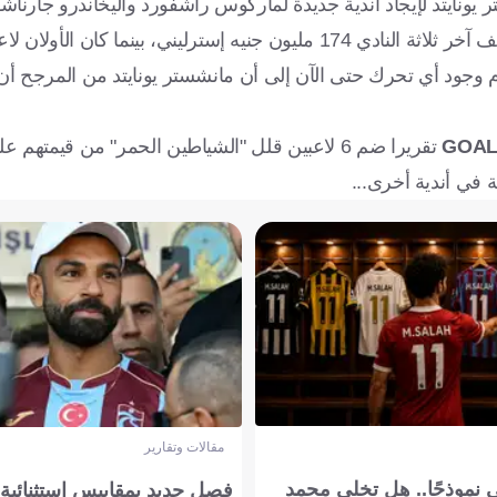
 يونايتد لإيجاد أندية جديدة لماركوس راشفورد وأليخاندرو جارناشو
وجادون سانشو وأنتوني، الذين أعلنوا جميعًا رغبتهم في الرحيل. كلف آخر ثلاثة النادي 174 مليون جنيه إسترلي
م وجود أي تحرك حتى الآن إلى أن مانشستر يونايتد من المرجح أ
GOA
 في أندية أخرى...
مقالات وتقارير
 نموذجًا.. هل تخلى محمد
فصل جديد بمقاييس استثنائية..