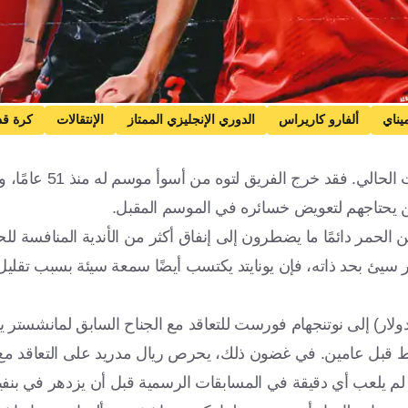
ناي
ألفارو كاريراس
الدوري الإنجليزي الممتاز
الإنتقالات
كرة قد
لا يوجد الكثير مما يدعو مشجعي مانشستر يونايتد ل
ين يحتاجهم لتعويض خسائره في الموسم المقبل.
 الحمر دائمًا ما يضطرون إلى إنفاق أكثر من الأندية المنافسة 
 سيئ بحد ذاته، فإن يونايتد يكتسب أيضًا سمعة سيئة بسبب تقليل 
للتو على دفع 55 مليون جنيه إسترليني (74 مليون دولار) إلى نوتنجهام فورست للتعاقد مع الجناح السابق لمانش
قابل 15 مليون جنيه إسترليني فقط قبل عامين. في غضون ذلك، يحرص ريال مدريد على التعاقد 