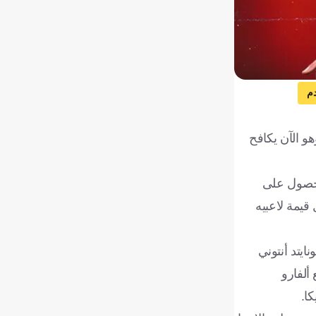
م
لفرح في الوقت الحالي. فقد خرج الفريق لتوه من أسوأ موسم له منذ 51 عامًا، وهو الآن يكافح
للحصول على
قيمة لاعبيه
ستر يونايتد أنتوني
مع ألفارو