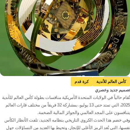
Getty Images
كأس العالم للأندية
كرة قدم
تصميم جديد وعصري
تُقام حالياً في الولايات المتحدة الأمريكية منافسات بطولة كأس العالم للأندية
2025، التي تمتد حتى 13 يوليو، بمشاركة 32 فريقاً من مختلف قارات العالم
يتنافسون على المجد العالمي والجوائز المالية الضخمة.
وفي خضم هذا الحدث الكروي التاريخي بنظامه الجديد، تلفت الأنظار الكأس
نفسها، التي تُعد الرمز الأغلى للإنجاز، وتحيط بها العديد من التساؤلات حول