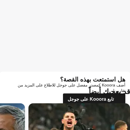
هل استمتعت بهذه القصة؟
أضف Kooora كمصدر مفضل على جوجل للاطلاع على المزيد من
قد يعجبك أيضاً
تقاريرنا
تابع Kooora على جوجل