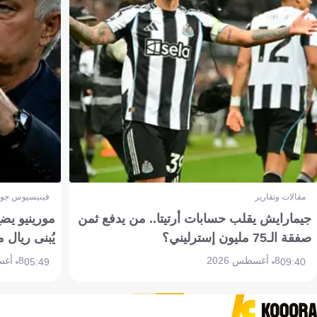
مقالات وتقارير
فينيسيوس جون
جيمارايش يقلب حسابات أرتيتا.. من يدفع ثمن
مورينيو يض
صفقة الـ75 مليون إسترليني؟
يُبنى ريال 
8 أغسطس 2026
8 أغسطس 2026
05:49
09:40