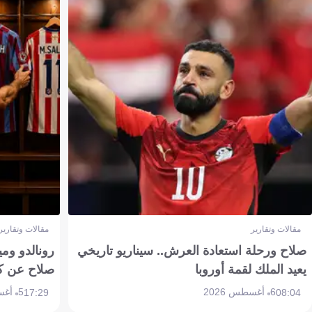
مقالات وتقارير
مقالات وتقارير
صلاح ورحلة استعادة العرش.. سيناريو تاريخي
رونالدو وم
يعيد الملك لقمة أوروبا
صلاح عن ك
6 أغسطس 2026
5 أغسطس 2026
17:29
08:04