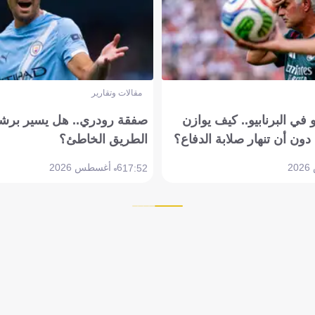
مقالات وتقارير
في البرنابيو.. كيف يوازن
صفقة رودري.. هل يسير برشل
دون أن تنهار صلابة الدفاع؟
الطريق الخاطئ؟
6 أغسطس 2026
17:52