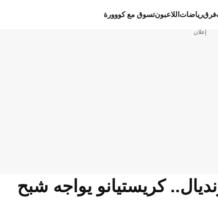
فرق
رياضات
اللاعبون
تسوق مع كووورة
إعلان
يال.. كريستيانو يواجه شبح