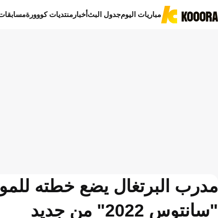
مباريات اليوم
جدول البث
أخبار
منتديات كووورة
مسابقات
مدرب البرتغال يضع خطته للموند
"سانتوس 2022" من جديد