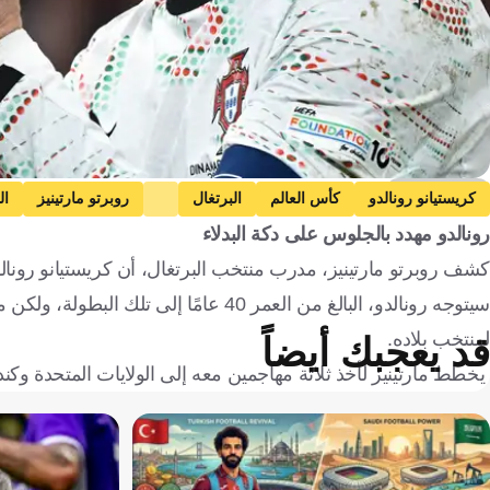
Getty Images
كريستيانو رونالدو
كأس العالم
البرتغال
روبرتو مارتينيز
ال
رونالدو مهدد بالجلوس على دكة البدلاء
كشف روبرتو مارتينيز، مدرب منتخب البرتغال، أن كريستيانو رونالدو
سيتوجه رونالدو، البالغ من العمر 40 عام
لمنتخب بلاده.
قد يعجبك أيضاً
يخطط مارتينيز لأخذ ثلاثة مهاجمين معه إلى الولايات المتحدة وكن