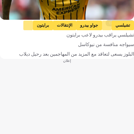
Getty Images
تشيلسي
جواو بيدرو
الإنتقالات
برايتون
تشيلسي يراقب بيدرو لاعب برايتون
الدوري الإنجليزي الممتاز
كرة قدم
سيواجه منافسة من نيوكاسل
البلوز يسعى لتعاقد مع المزيد من المهاجمين بعد رحيل ديلاب
إعلان