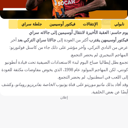
Getty Images
نابولي
الإنتقالات
فيكتور أوسيمين
جلطة سراي
يوم حاسم: العقبة الأخيرة لانتقال أوسيمين إلى جالاته سراي
كرة قدم
فيكتور أوسيمهن يقترب
أكثر من العودة إلى
جالاتا سراي التركي بعد
آخر
عرض من النادي التركي، وآخر مؤشر على ذلك جاء من كاستل فولتورنو:
المهاجم النيجيري لم يحضر التجمع.
تجمع بطل إيطاليا صباح اليوم لبدء الاستعدادات الصيفية تحت قيادة أنطونيو
كونتي، لكن المهاجم المولود عام 1998، الذي يخوض مفاوضات مكثفة للعودة
إلى اللعب في اسطنبول، لم يحضر التجمع.
وقد أفاد بذلك
ماتيو موريتو على
قناة
يوتيوب الخاصة
بفابريزيو رومانو
، وكشف
أيضًا عن بعض الخلفية.
إعلان