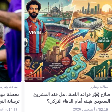
مقالات وتقارير
مقالات وتقارير
صلاح يُغَيّر قواعد اللعبة.. هل فقد المشروع
معضلة مورين
السعودي هيبته أمام الدهاء التركي؟
ترسانة النج
7 أغسطس 2026
6 أغسطس 2026
14:57
02:19