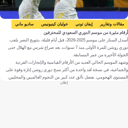
Getty Images
مقالات وتقارير
إيفان توني
خوليان كينيونيس
ساديو ماني
أرقام مثيرة من موسم الدوري السعودي للمحترفين
النصر
القادسية
الأهلي
دوري روشن السعودي
أسدل الستار على موسم 2025-2026، قبل أيام قليلة، بتتويج النصر بلقب
إنجلترا
المكسيك
السنغال
المملكة العربية السعودية
دوري روشن للمرة الأولى منذ 7 سنوات، بعد صراع شرس مع الهلال حتى
كرة قدم
الجولة الأخيرة من عمر المسابقة.
وشهد الموسم الحالي العديد من الأرقام القياسية والإنجازات الفردية
والجماعية، في نسخة تُعد واحدة من أكثر نسخ دوري روشن إثارة وقوة على
المستوى الهجومي، بفضل تألق عدد كبير من النجوم العالميين والمحليين.
إعلان