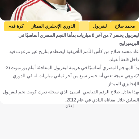
Getty Images
محمد صلاح
ليفربول
الدوري الإنجليزي الممتاز
كرة قدم
ليفربول يخسر 7 من آخر 8 مباريات بدأها النجم المصري أساسيًا في
البريميرليج
عاد محمد صلاح من كأس الأمم الأفريقية ليصطدم بتاريخ غير مرغوب فيه
داخل قلعة أنفيلد.
بدأ المهاجم المصري أساسيًا في هزيمة ليفربول المفاجئة أمام بورنموث (3-
2)، وهي نتيجة تعني أنه خسر سبع من آخر ثماني مباريات له في الدوري
الإنجليزي الممتاز.
بهذا يعادل صلاح الرقم القياسي السيئ الذي سجله ديرك كويت نجم ليفربول
السابق خلال معاناة النادي في عام 2012.
إعلان