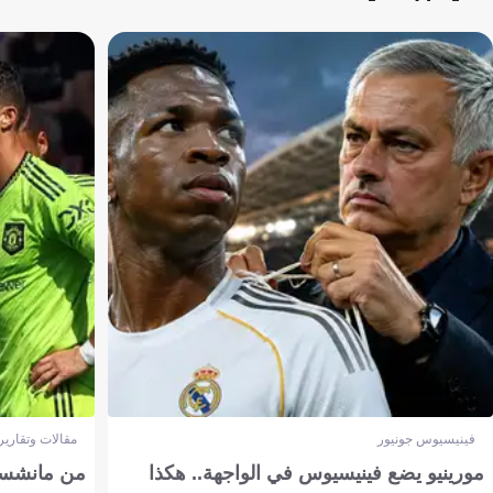
فينيسيوس جونيور
مقالات وتقارير
مورينيو يضع فينيسيوس في الواجهة.. هكذا
من مانشستر