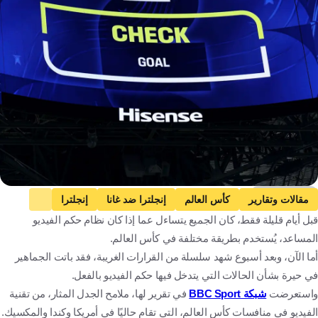
Getty Images
مقالات وتقارير
كأس العالم
إنجلترا ضد غانا
إنجلترا
قبل أيام قليلة فقط، كان الجميع يتساءل عما إذا كان نظام حكم الفيديو
غانا
الإكوادور ضد ألمانيا
الإكوادور
ألمانيا
المساعد، يُستخدم بطريقة مختلفة في كأس العالم.
إسكتلندا ضد البرازيل
إسكتلندا
البرازيل
كرة قدم
أما الآن، وبعد أسبوع شهد سلسلة من القرارات الغريبة، فقد باتت الجماهير
في حيرة بشأن الحالات التي يتدخل فيها حكم الفيديو بالفعل.
واستعرضت
شبكة BBC Sport
في تقرير لها، ملامح الجدل المثار، من تقنية
الفيديو في منافسات كأس العالم، التي تقام حاليًا في أمريكا وكندا والمكسيك.