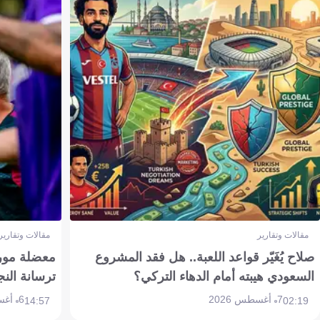
مقالات وتقارير
مقالات وتقارير
صلاح يُغَيّر قواعد اللعبة.. هل فقد المشروع
معضلة مورين
السعودي هيبته أمام الدهاء التركي؟
ترسانة النج
7 أغسطس 2026
6 أغسطس 2026
14:57
02:19