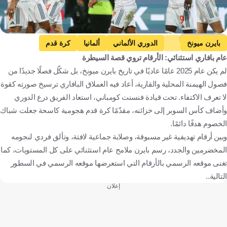
Getty Images
بايرن ميونخ
الدوري الألماني
ألمانيا
كرة قدم
عام بافاري استثنائي: الأرقام تروي قصة السيطرة
لم يكن عام 2025 عامًا عاديًا في تاريخ بايرن ميونخ، بل شكّل فصلًا جديدًا من
فصول الهيمنة المحلية والقارية، أعاد فيه العملاق البافاري ترسيخ صورته كقوة
لا تعرف الاكتفاء. تحت قيادة فنسنت كومباني، استعاد الفريق درع الدوري
وأضاف كأس السوبر إلى خزائنه، مقدّمًا كرة قدم هجومية كاسحة جعلت شباك
الخصوم هدفًا دائمًا.
وبين أرقام تهديفية غير مسبوقة، وصلابة جماعية لافتة، وتألق فردي لنجومه
المخضرمين والجدد، رسم بايرن ملامح عام استثنائي على كل المستويات، كما
تغنى موقعه الرسمي بالأرقام التي استعرضها موقعه الرسمي في السطور
التالية..
إعلان