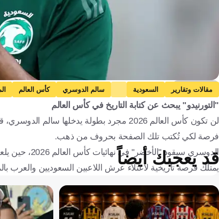
Getty Images
مقالات وتقارير
السعودية
سالم الدوسري
كأس العالم
ال
"التورنيدو" يبحث عن كتابة التاريخ في كأس العالم
لن تكون كأس العالم 2026 مجرد بطولة يدخلها 
فرصة لكي تُكتب تلك الصفحة بحروف من ذهب.
الدوسري سيقود 
قد يعجبك أيضاً
يمتلك فرصة تاريخية لاعتلاء عرش اللاعبين السعوديين والعرب بالم