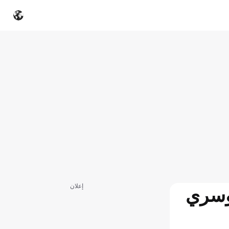
إعلان
م الدوسري