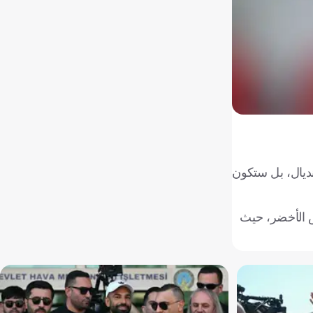
لمونديال، بل ستكون
اي والرأس الأخضر، حيث