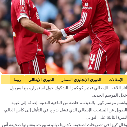
Getty Images
الإنتقالات
الدوري الإنجليزي الممتاز
الدوري الإيطالي
روما
أثار اللاعب الإيطالي فيديريكو كييزا، الشكوك حول استمراره مع ليفربول،
ليفربول
يوفنتوس
كومو
محمد صلاح
خلال الموسم الجديد.
فيديريكو كييزا
إيطاليا
مصر
كرة قدم
واتسم موسم كييزا بالتذبذب، خاصة من الناحية البدنية، إضافة إلى غيابه
الطويل عن المنتخب الإيطالي الذي فشل بدوره في التأهل إلى كأس العالم،
للمرة الثالثة على التوالي.
وقال كييزا في تصريحات لصحيفة لاجازيتا ديللو سبورت، ونشرتها صحيفة آس