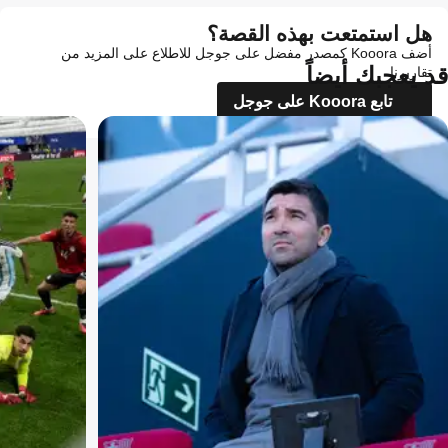
هل استمتعت بهذه القصة؟
أضف Kooora كمصدر مفضل على جوجل للاطلاع على المزيد من
قد يعجبك أيضاً
تقاريرنا
تابع Kooora على جوجل