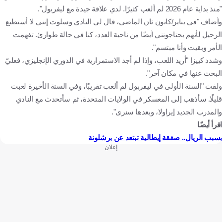
"منذ بداية عام 2026 لم ألعب كثيرًا. لدي علاقة جيدة مع ليفربول".
وأضاف "في يناير/كانون ثان الماضي، قال لي النادي وسلوت إنني لا أستطيع
الرحيل لأنهم يحتاجونني أيضًا من ناحية العدد، كنا في حالة طوارئ. تفهمت
الأمر وبقيت وأنا مبتسم".
وشدد كييزا "أريد اللعب، وإذا لم أجد الاستمرارية في الدوري الإنجليزي، فعليّ
البحث عنها في مكان آخر".
ولفت "السنة الأولى في ليفربول لم ألعب تقريبًا، وفي السنة الأخيرة لعبت
قليلًا. سأذهب إلى المعسكر في الولايات المتحدة، ثم سأتحدث مع النادي
والمدرب الجديد إيراولا، وبعدها سنرى".
اقرأ أيضًا
بسبب الريال.. صفقة إيطالية تبتعد عن برشلونة
إعلان