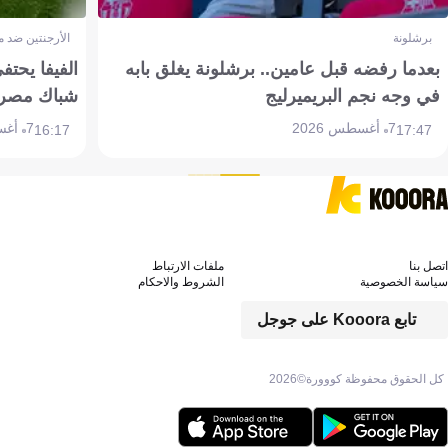
برشلونة
الأرجنتين ضد 
بعدما رفضه قبل عامين.. برشلونة يغلق بابه
الفيفا يحتفي
في وجه نجم البريميرليج
شباك مصر
7 أغسطس 2026
7 أغسطس 2026
16:17
17:47
اتصل بنا
ملفات الارتباط
سياسة الخصوصية
الشروط والاحكام
تابع Kooora على جوجل
كل الحقوق محفوظة كووورة©
2026