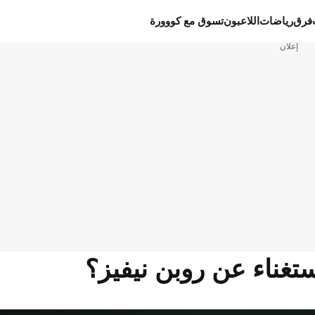
فرق
رياضات
اللاعبون
تسوق مع كووورة
إعلان
استغناء عن روبن نيفيز؟