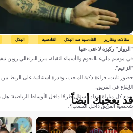
Getty Images
مقالات وتقارير
القادسية ضد الهلال
القادسية
الهلال
"الرولز" ركيزة لا غنى عنها
في موسم مليء بالنجوم والأسماء الثقيلة، يبرز البرتغالي روبن نيف
“الزعيم”.
حضور ثابت، قراءة ذكية للملعب، وقدرة استثنائية على الربط بين
الإيقاع في الفريق.
ومع كل مباراة يزداد السؤال طرحًا داخل الأوساط الرياضية: هل با
قد يعجبك أيضاً
شخصية الفريق داخل الملعب؟.