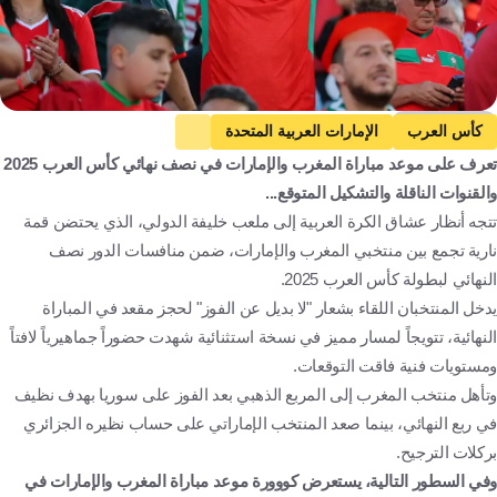
Getty Images
كأس العرب
الإمارات العربية المتحدة
تعرف على موعد مباراة المغرب والإمارات في نصف نهائي كأس العرب 2025
المغرب ضد الإمارات العربية المتحدة
المغرب
كرة قدم
والقنوات الناقلة والتشكيل المتوقع...
تتجه أنظار عشاق الكرة العربية إلى ملعب خليفة الدولي، الذي يحتضن قمة
نارية تجمع بين منتخبي المغرب والإمارات، ضمن منافسات الدور نصف
النهائي لبطولة كأس العرب 2025.
يدخل المنتخبان اللقاء بشعار "لا بديل عن الفوز" لحجز مقعد في المباراة
النهائية، تتويجاً لمسار مميز في نسخة استثنائية شهدت حضوراً جماهيرياً لافتاً
ومستويات فنية فاقت التوقعات.
وتأهل منتخب المغرب إلى المربع الذهبي بعد الفوز على سوريا بهدف نظيف
في ربع النهائي، بينما صعد المنتخب الإماراتي على حساب نظيره الجزائري
بركلات الترجيح.
وفي السطور التالية، يستعرض كووورة موعد مباراة المغرب والإمارات في