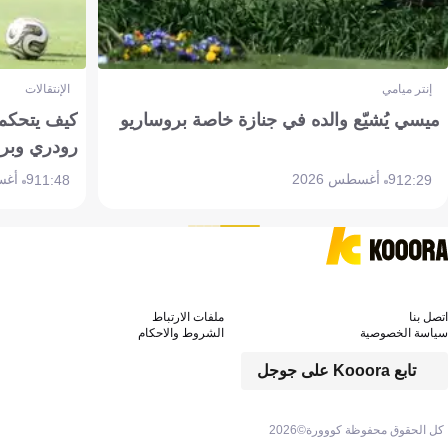
إنتر ميامي
الإنتقالات
ميسي يُشيّع والده في جنازة خاصة بروساريو
كيف يتحكم 
رودري وبر
9 أغسطس 2026
9 أغسطس 2026
11:48
12:29
اتصل بنا
ملفات الارتباط
سياسة الخصوصية
الشروط والاحكام
تابع Kooora على جوجل
كل الحقوق محفوظة كووورة©
2026