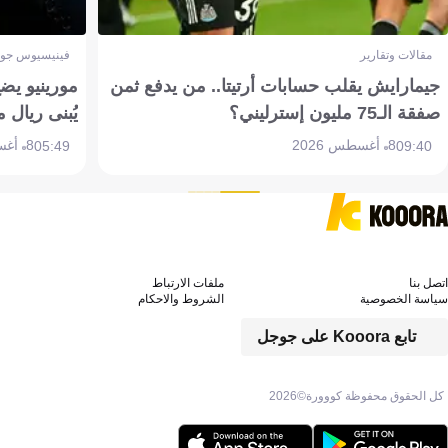
مقالات وتقارير
فينيسيوس جون
جيمارايش يقلب حسابات أرتيتا.. من يدفع ثمن
مورينيو يض
صفقة الـ75 مليون إسترليني؟
يُبنى ريال 
8 أغسطس 2026
8 أغسطس 2026
05:49
09:40
اتصل بنا
ملفات الارتباط
سياسة الخصوصية
الشروط والاحكام
تابع Kooora على جوجل
كل الحقوق محفوظة كووورة©
2026