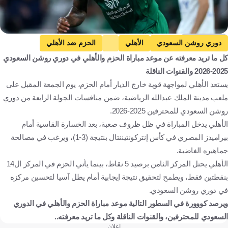
Getty Images
دوري روشن السعودي
الأهلي
الحزم ضد الأهلي
كل ما تريد معرفته عن موعد مباراة الحزم والأهلي في دوري روشن السعودي
الحزم
المملكة العربية السعودية
كرة قدم
2025-2026 والقنوات الناقلة
يستعد الأهلي لمواجهة قوية خارج الديار أمام الحزم، يوم الجمعة المقبل على
ملعب مدينة الملك عبدالله الرياضية، ضمن منافسات الجولة الرابعة من دوري
روشن السعودي للمحترفين 2025-2026.
الأهلي يدخل المباراة في ظل ظروف صعبة، بعد الخسارة القاسية أمام
بيراميدز المصري في كأس إنتركونتيننتال بنتيجة (3-1)، ويرغب في مصالحة
جماهيره الغاضبة.
الأهلي يحتل المركز الثامن برصيد 5 نقاط، بينما يأتي الحزم في المركز ال14
بنقطتين فقط، ويطمح لتحقيق نتيجة إيجابية أمام يطل آسيا لتحسين مركزه
في دوري روشن السعودي.
ويرصد كووورة في السطور التالية موعد مباراة الحزم والأهلي في الدوري
السعودي للمحترفين، والقنوات الناقلة وكل ما تريد معرفته..
إعلان