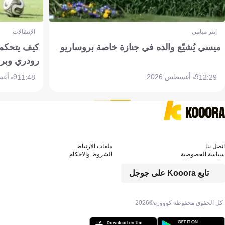
إنتر ميامي
الإنتقالات
ميسي يُشيّع والده في جنازة خاصة بروساريو
كيف يتحكم 
رودري وبر
9 أغسطس 2026
9 أغسطس 2026
11:48
12:29
اتصل بنا
ملفات الارتباط
سياسة الخصوصية
الشروط والاحكام
تابع Kooora على جوجل
كل الحقوق محفوظة كووورة©
2026