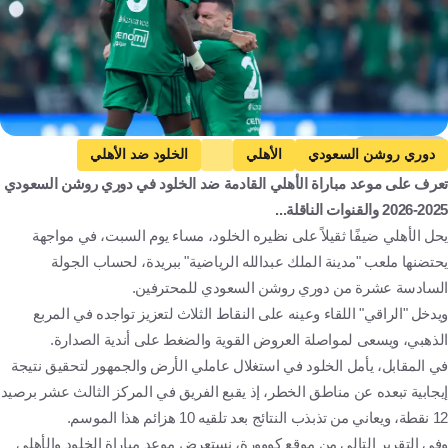
Getty Images
دوري روشن السعودي
الأهلي
الخلود ضد الأهلي
تعرف على موعد مباراة الأهلي القادمة ضد الخلود في دوري روشن السعودي
الخلود
المملكة العربية السعودية
كرة قدم
2025-2026 والقنوات الناقلة...
يحل الأهلي ضيفًا ثقيلاً على نظيره الخلود، مساء يوم السبت، في مواجهة
يحتضنها ملعب "مدينة الملك عبدالله الرياضية" ببريدة، لحساب الجولة
السادسة عشرة من دوري روشن السعودي للمحترفين.
ويدخل "الراقي" اللقاء وعينه على النقاط الثلاث لتعزيز تواجده في المربع
الذهبي، ويسعى لمواصلة العروض القوية والضغط على أندية الصدارة.
في المقابل، يأمل الخلود في استغلال عاملي الأرض والجمهور لتحقيق نتيجة
إيجابية تبعده عن مناطق الخطر، إذ يقبع الفريق في المركز الثالث عشر برصيد
12 نقطة، ويعاني من تذبذب النتائج بعد تلقيه 10 هزائم هذا الموسم.
وفي التقرير التالي من موقع كووورة، نستعرض موعد مباراة الخلود والأهلي