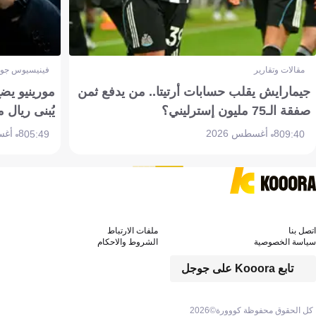
مقالات وتقارير
فينيسيوس جون
جيمارايش يقلب حسابات أرتيتا.. من يدفع ثمن
مورينيو يض
صفقة الـ75 مليون إسترليني؟
يُبنى ريال 
8 أغسطس 2026
8 أغسطس 2026
05:49
09:40
اتصل بنا
ملفات الارتباط
سياسة الخصوصية
الشروط والاحكام
تابع Kooora على جوجل
كل الحقوق محفوظة كووورة©
2026