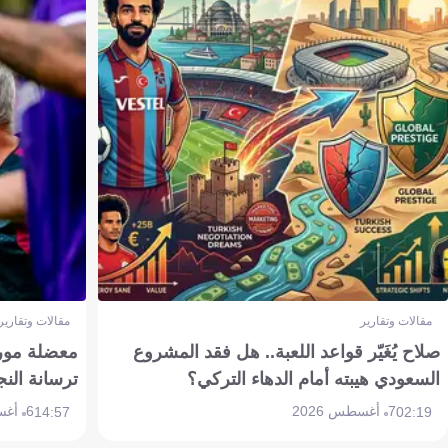
مقالات وتقارير
مقالات وتقارير
صلاح يُغَيّر قواعد اللعبة.. هل فقد المشروع
معضلة مورين
السعودي هيبته أمام الدهاء التركي؟
ترسانة النج
7 أغسطس 2026
6 أغسطس 2026
14:57
02:19