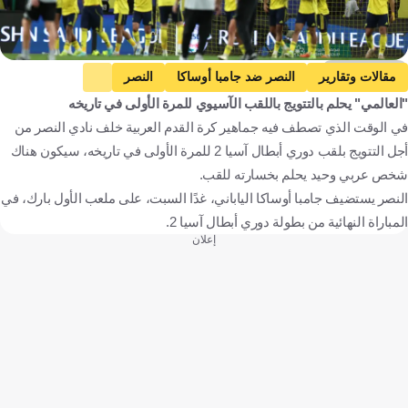
Getty Images
مقالات وتقارير
النصر ضد جامبا أوساكا
النصر
"العالمي" يحلم بالتتويج باللقب الآسيوي للمرة الأولى في تاريخه
جامبا أوساكا
دوري أبطال آسيا 2
تونس
في الوقت الذي تصطف فيه جماهير كرة القدم العربية خلف نادي النصر من
عصام الجبالي
المملكة العربية السعودية
اليابان
تونس
أجل التتويج بلقب دوري أبطال آسيا 2 للمرة الأولى في تاريخه، سيكون هناك
كرة قدم
شخص عربي وحيد يحلم بخسارته للقب.
النصر يستضيف جامبا أوساكا الياباني، غدًا السبت، على ملعب الأول بارك، في
المباراة النهائية من بطولة دوري أبطال آسيا 2.
إعلان