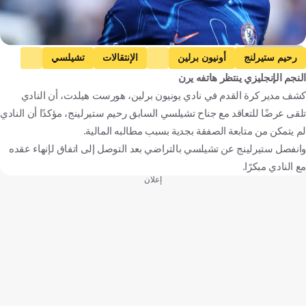
Getty Images
رحيم ستيرلنج
أونيون برلين
الإنتقالات
تشيلسي
النجم الإنجليزي ينتظر هاتفه يرن
الدوري الألماني
كرة قدم
كشف مدير كرة القدم في نادي يونيون برلين، هورست هيلدت، أن النادي
تلقى عرضًا للتعاقد مع جناح تشيلسي السابق رحيم ستيرلينج، مؤكدًا أن النادي
لم يتمكن من متابعة الصفقة بجدية بسبب مطالبه المالية.
وانفصل ستيرلينج عن تشيلسي بالتراضي بعد التوصل إلى اتفاق لإنهاء عقده
مع النادي مبكرًا.
إعلان