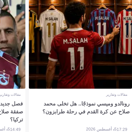
مقالات وتقارير
مقالات وتقارير
رونالدو وميسي نموذجًا.. هل تخلى محمد
فصل جديد بم
صلاح عن كرة القدم في رحلة طرابزون؟
صفقة صلاح
تركيا؟
5 أغسطس 2026
5 أغسطس 2026
14:49
17:29