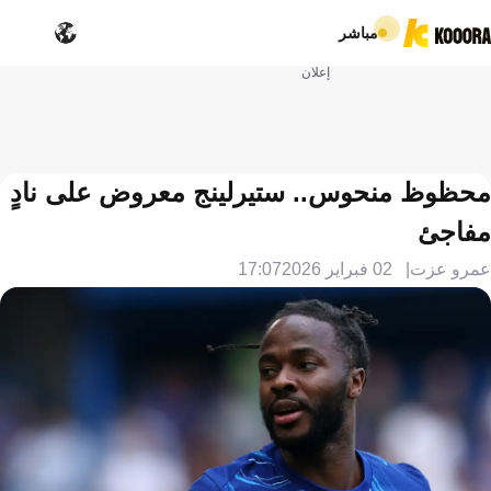
مباشر
إعلان
محظوظ منحوس.. ستيرلينج معروض على نادٍ
مفاجئ
عمرو عزت
02 فبراير 2026
17:07