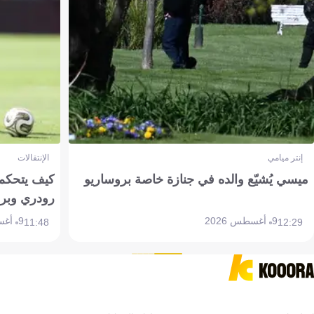
إنتر ميامي
الإنتقالات
ميسي يُشيّع والده في جنازة خاصة بروساريو
كيف يتحكم 
رودري وبر
9 أغسطس 2026
9 أغسطس 2026
11:48
12:29