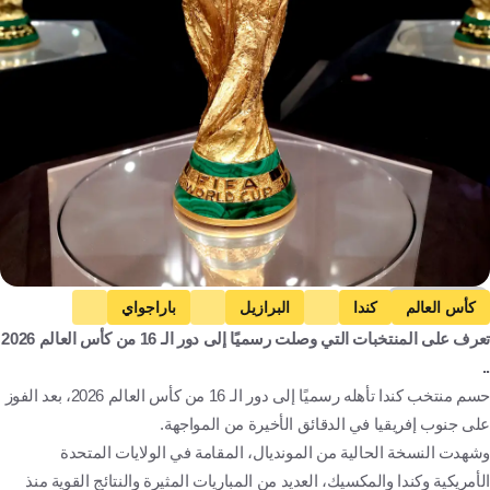
Getty Images
كأس العالم
كندا
البرازيل
باراجواي
تعرف على المنتخبات التي وصلت رسميًا إلى دور الـ 16 من كأس العالم 2026
الولايات المتحدة
كندا
البرازيل
باراغواي
كرة قدم
..
حسم منتخب كندا تأهله رسميًا إلى دور الـ 16 من كأس العالم 2026، بعد الفوز
على جنوب إفريقيا في الدقائق الأخيرة من المواجهة.
وشهدت النسخة الحالية من المونديال، المقامة في الولايات المتحدة
الأمريكية وكندا والمكسيك، العديد من المباريات المثيرة والنتائج القوية منذ